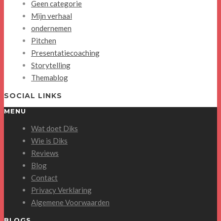
Geen categorie
Mijn verhaal
ondernemen
Pitchen
Presentatiecoaching
Storytelling
Themablog
SOCIAL LINKS
MENU
Wat doet Diks
Wie is Diks
Reviews
Blog
Contact
Privacy Verklaring
Algemene Voorwaarden
BLOGS