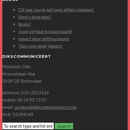
Dit jaar zou je wel eens willen vlammen!
Kent u deze man?
Boeie!
Jouw verhaal is goud waard!
Impact door enthousiasme
Tips voor meer impact!
DIKSCOMMUNICEERT
Marjolein Diks
Vroesenlaan 46a
3039 DZ Rotterdam
telefoon: 010-2037616
mobiel: 06 54 90 73 07
email:
spreken@dikscommuniceert.com
KvK: 55594549