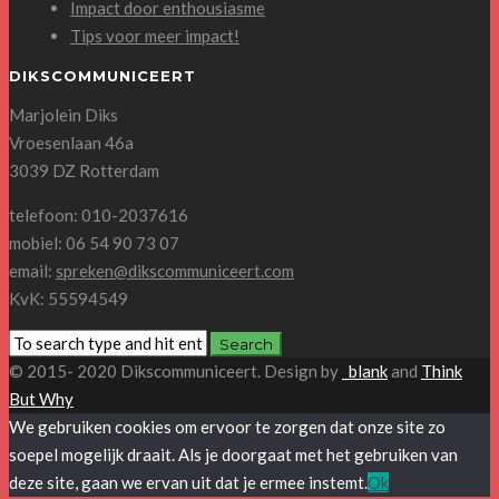
Impact door enthousiasme
Tips voor meer impact!
DIKSCOMMUNICEERT
Marjolein Diks
Vroesenlaan 46a
3039 DZ Rotterdam
telefoon: 010-2037616
mobiel: 06 54 90 73 07
email:
spreken@dikscommuniceert.com
KvK: 55594549
© 2015- 2020 Dikscommuniceert. Design by
_blank
and
Think
But Why
We gebruiken cookies om ervoor te zorgen dat onze site zo
soepel mogelijk draait. Als je doorgaat met het gebruiken van
deze site, gaan we ervan uit dat je ermee instemt.
Ok