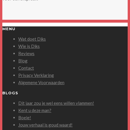
MENU
Wat doet Diks
Wie is Diks
Reviews
Blog
Contact
Privacy Verklaring
Algemene Voorwaarden
BLOGS
Dit jaar zou je wel eens willen vlammen!
Kent u deze man?
Boeie!
Jouw verhaal is goud waard!