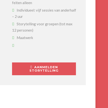
feiten alleen
Individueel: vijf sessies van anderhalf
– 2 uur
Storytelling voor groepen (tot max
12 personen)
Maatwerk
AANMELDEN
STORYTELLING