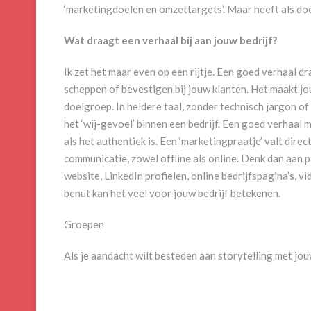
‘marketingdoelen en omzettargets’. Maar heeft als doe
Wat draagt een verhaal bij aan jouw bedrijf?
Ik zet het maar even op een rijtje. Een goed verhaal d
scheppen of bevestigen bij jouw klanten. Het maakt jo
doelgroep. In heldere taal, zonder technisch jargon o
het ‘wij-gevoel’ binnen een bedrijf. Een goed verhaal 
als het authentiek is. Een ‘marketingpraatje’ valt dire
communicatie, zowel offline als online. Denk dan aan 
website, LinkedIn profielen, online bedrijfspagina’s, v
benut kan het veel voor jouw bedrijf betekenen.
Groepen
Als je aandacht wilt besteden aan storytelling met j