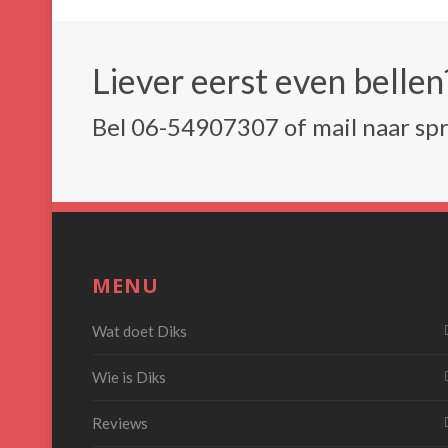
Liever eerst even belle
Bel 06-54907307 of mail naar s
MENU
Wat doet Diks
Wie is Diks
Reviews