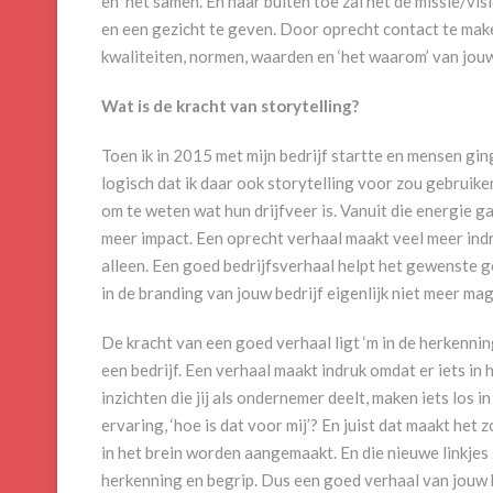
en ‘het samen’. En naar buiten toe zal het de missie/vi
en een gezicht te geven. Door oprecht contact te mak
kwaliteiten, normen, waarden en ‘het waarom’ van jouw 
Wat is de kracht van storytelling?
Toen ik in 2015 met mijn bedrijf startte en mensen g
logisch dat ik daar ook storytelling voor zou gebruike
om te weten wat hun drijfveer is. Vanuit die energie g
meer impact. Een oprecht verhaal maakt veel meer indr
alleen. Een goed bedrijfsverhaal helpt het gewenste ge
in de branding van jouw bedrijf eigenlijk niet meer ma
De kracht van een goed verhaal ligt ‘m in de herkenni
een bedrijf. Een verhaal maakt indruk omdat er iets in
inzichten die jij als ondernemer deelt, maken iets los 
ervaring, ‘hoe is dat voor mij’? En juist dat maakt het z
in het brein worden aangemaakt. En die nieuwe linkje
herkenning en begrip. Dus een goed verhaal van jouw 