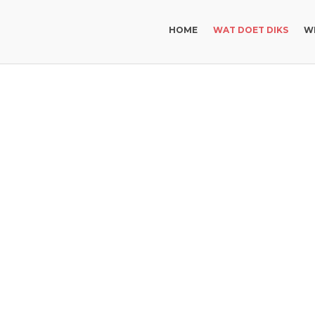
HOME
WAT DOET DIKS
WI