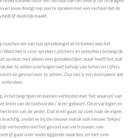
sie ondersteunen door het verhaal van het bedrijf uit te dragen
en en jouw doelgroep aan te spreken met een verhaal dat de
bedrijf duidelijk maakt.
ing coachen om van hun spreekangst af te komen was het
n. Want het is voor sprekers, pitchers en speechers belangrijk
aat spreken niet alleen veel gemakkelijker, maar heeft het ook
uk dan te willen overtuigen met behulp van feiten en cijfers
zicht en gevoel neer te zetten. Dus het is een instrument dat
g ontbreken.
ng. In het begrijpen en kunnen verbinden met ‘het waarom’ van
 het brein van de toehoorder/ lezer gebeurt. De ervaringen en
in het brein van de ander. Dat brein gaat op zoek naar de eigen
o krachtig, omdat er bij die nieuwe indruk ook nieuwe ‘linkjes’
s zijn verbonden met het gevoel van vertrouwen, van
bedrijf gaat over onderliggende waarden, en niet over