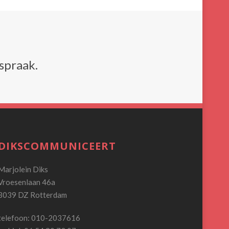
spraak.
DIKSCOMMUNICEERT
Marjolein Diks
Vroesenlaan 46a
3039 DZ Rotterdam
telefoon: 010-2037616