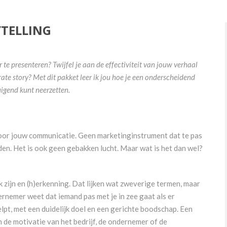
YTELLING
 te presenteren? Twijfel je aan de effectiviteit van jouw verhaal
te story? Met dit pakket leer ik jou hoe je een onderscheidend
uigend kunt neerzetten.
voor jouw communicatie. Geen marketinginstrument dat te pas
den. Het is ook geen gebakken lucht. Maar wat is het dan wel?
jk zijn en (h)erkenning. Dat lijken wat zweverige termen, maar
rnemer weet dat iemand pas met je in zee gaat als er
elpt, met een duidelijk doel en een gerichte boodschap. Een
n de motivatie van het bedrijf, de ondernemer of de