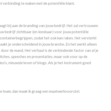
l verbinding te maken met de potentiële klant.
raagt bij aan de branding van jouw bedrijf. Het zal vertrouwen
uw bedrijf zichtbaar (en leesbaar) voor jouw potentiële
f containerbegrippen, zodat het ook kan raken. Het versterkt
maakt je onderscheidend in jouw branche. En het werkt alleen
ct door de mand. Het verhaal is de verbindende factor van al je
pitches, speeches en presentaties, maar ook voor op de
ideo’s, nieuwsbrieven of blogs. Als je het instrument goed
ouw team, dan maak ik graag een maatwerkvoorstel.