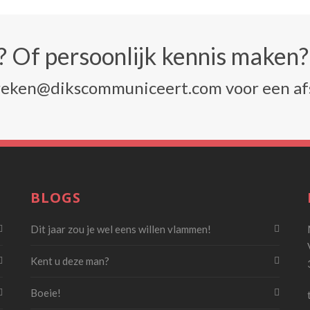
n? Of persoonlijk kennis maken?
preken@dikscommuniceert.com voor een af
BLOGS
Dit jaar zou je wel eens willen vlammen!
Kent u deze man?
Boeie!