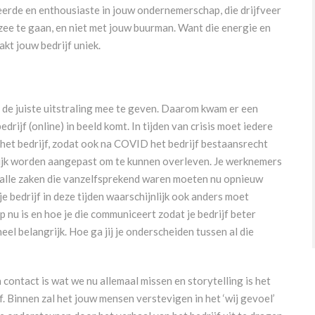
erde en enthousiaste in jouw ondernemerschap, die drijfveer
n zee te gaan, en niet met jouw buurman. Want die energie en
kt jouw bedrijf uniek.
jf de juiste uitstraling mee te geven. Daarom kwam er een
drijf (online) in beeld komt. In tijden van crisis moet iedere
et bedrijf, zodat ook na COVID het bedrijf bestaansrecht
lijk worden aangepast om te kunnen overleven. Je werknemers
 alle zaken die vanzelfsprekend waren moeten nu opnieuw
e bedrijf in deze tijden waarschijnlijk ook anders moet
 nu is en hoe je die communiceert zodat je bedrijf beter
eel belangrijk. Hoe ga jij je onderscheiden tussen al die
contact is wat we nu allemaal missen en storytelling is het
f. Binnen zal het jouw mensen verstevigen in het ‘wij gevoel’