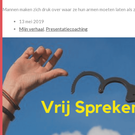
Mannen maken zich druk over waar ze hun armen moeten laten als z
13 mei 2019
Mijn verhaal
,
Presentatiecoaching