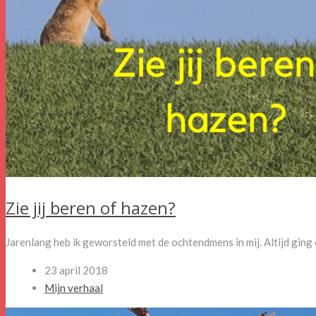
Zie jij beren of hazen?
Jarenlang heb ik geworsteld met de ochtendmens in mij. Altijd ging 
23 april 2018
Mijn verhaal