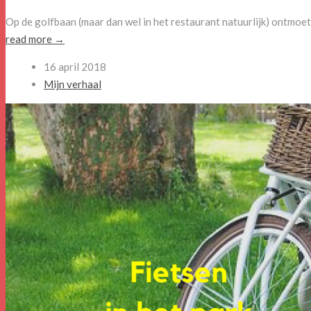
Op de golfbaan (maar dan wel in het restaurant natuurlijk) ontmoe
read more →
16 april 2018
Mijn verhaal