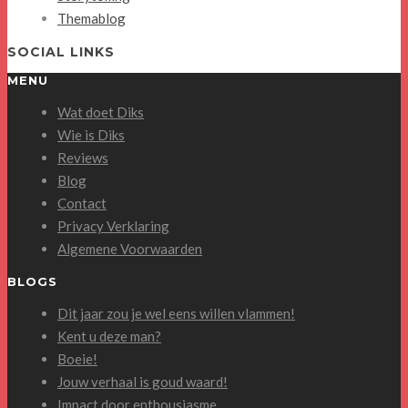
Themablog
SOCIAL LINKS
MENU
Wat doet Diks
Wie is Diks
Reviews
Blog
Contact
Privacy Verklaring
Algemene Voorwaarden
BLOGS
Dit jaar zou je wel eens willen vlammen!
Kent u deze man?
Boeie!
Jouw verhaal is goud waard!
Impact door enthousiasme