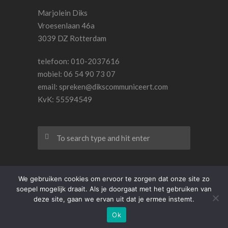
Marjolein Diks
Vroesenlaan 46a
3039 DZ Rotterdam
telefoon: 010-2037616
mobiel: 06 54 90 73 07
email:
spreken@dikscommuniceert.com
KvK: 55594549
We gebruiken cookies om ervoor te zorgen dat onze site zo
soepel mogelijk draait. Als je doorgaat met het gebruiken van
© 2015- 2020 Dikscommuniceert. Design by
deze site, gaan we ervan uit dat je ermee instemt.
_blank
and
Think But Why
Ok