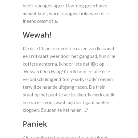
heeft opengeslagen. Dan, nog geen halve
minuut later, word ik opgeschrikt want er is
ineens commotie.
Wewah!
De drie Chinese toeristen razen van links met
een rotvaart weer door het gangpad, hun drie
koffers achterna. Ik hoor iets dat lijkt op
‘Wewah (Den Haag!)’, en ik hoor ze alle drie
verontschuldigend ‘Solly-solly-solly’ roepen
terwijl ze naar de uitgang racen. De trein
staat op het punt te vertrekken. Ik merk dat ik
hun stress voel, want mijn hart gaat sneller
kloppen. Zouden ze het halen …?
Paniek
Als ze veilig op het perron staan, zie ik dat