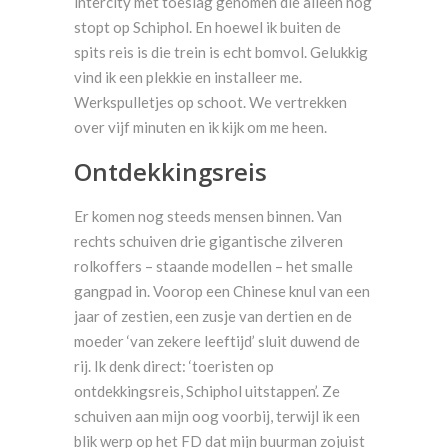
intercity met toeslag genomen die alleen nog
stopt op Schiphol. En hoewel ik buiten de
spits reis is die trein is echt bomvol. Gelukkig
vind ik een plekkie en installeer me.
Werkspulletjes op schoot. We vertrekken
over vijf minuten en ik kijk om me heen.
Ontdekkingsreis
Er komen nog steeds mensen binnen. Van
rechts schuiven drie gigantische zilveren
rolkoffers – staande modellen – het smalle
gangpad in. Voorop een Chinese knul van een
jaar of zestien, een zusje van dertien en de
moeder ‘van zekere leeftijd’ sluit duwend de
rij. Ik denk direct: ‘toeristen op
ontdekkingsreis, Schiphol uitstappen’. Ze
schuiven aan mijn oog voorbij, terwijl ik een
blik werp op het FD dat mijn buurman zojuist