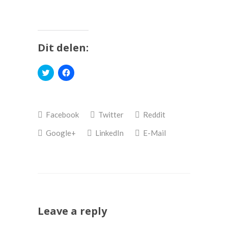
Dit delen:
Klik
Klik
om
om
te
te
delen
delen
met
op
Twitter
Facebook
(Wordt
(Wordt
Facebook
Twitter
Reddit
in
in
een
een
nieuw
nieuw
Google+
LinkedIn
E-Mail
venster
venster
geopend)
geopend)
Leave a reply