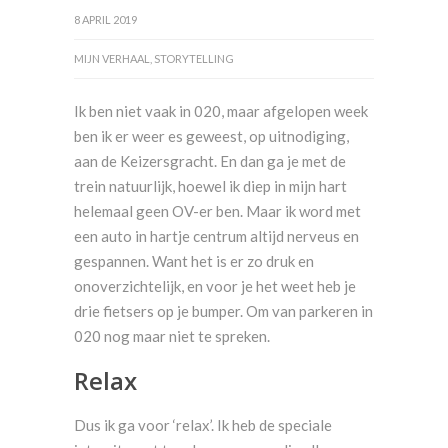
8 APRIL 2019
MIJN VERHAAL
,
STORYTELLING
Ik ben niet vaak in 020, maar afgelopen week
ben ik er weer es geweest, op uitnodiging,
aan de Keizersgracht. En dan ga je met de
trein natuurlijk, hoewel ik diep in mijn hart
helemaal geen OV-er ben. Maar ik word met
een auto in hartje centrum altijd nerveus en
gespannen. Want het is er zo druk en
onoverzichtelijk, en voor je het weet heb je
drie fietsers op je bumper. Om van parkeren in
020 nog maar niet te spreken.
Relax
Dus ik ga voor ‘relax’. Ik heb de speciale