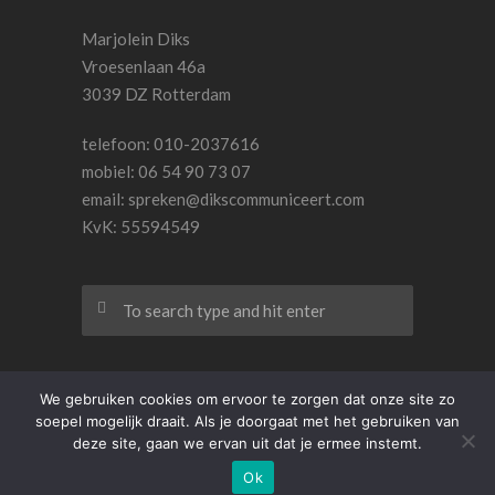
Marjolein Diks
Vroesenlaan 46a
3039 DZ Rotterdam
telefoon: 010-2037616
mobiel: 06 54 90 73 07
email:
spreken@dikscommuniceert.com
KvK: 55594549
We gebruiken cookies om ervoor te zorgen dat onze site zo
soepel mogelijk draait. Als je doorgaat met het gebruiken van
© 2015- 2020 Dikscommuniceert. Design by
deze site, gaan we ervan uit dat je ermee instemt.
_blank
and
Think But Why
Ok