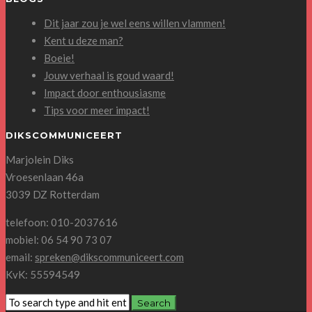
Dit jaar zou je wel eens willen vlammen!
Kent u deze man?
Boeie!
Jouw verhaal is goud waard!
Impact door enthousiasme
Tips voor meer impact!
DIKSCOMMUNICEERT
Marjolein Diks
Vroesenlaan 46a
3039 DZ Rotterdam
telefoon: 010-2037616
mobiel: 06 54 90 73 07
email:
spreken@dikscommuniceert.com
KvK: 55594549