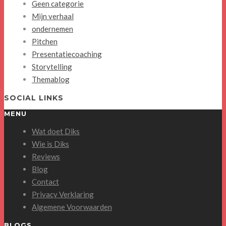
Geen categorie
Mijn verhaal
ondernemen
Pitchen
Presentatiecoaching
Storytelling
Themablog
SOCIAL LINKS
MENU
Wat doet Diks
Wie is Diks
Reviews
Blog
Contact
Privacy Verklaring
Algemene Voorwaarden
BLOGS