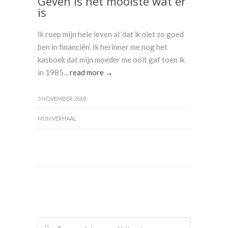
Geven is het mooiste wat er
is
Ik roep mijn hele leven al ‘dat ik niet zo goed
ben in financiën’. Ik herinner me nog het
kasboek dat mijn moeder me ooit gaf toen ik
in 1985...
read more →
5 NOVEMBER 2018
MIJN VERHAAL