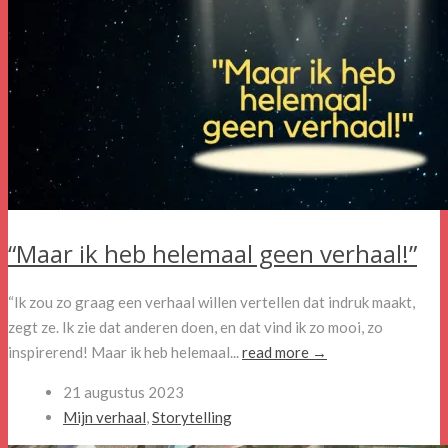
“Maar ik heb helemaal geen verhaal!”
“Ik zou zo graag een verhaal willen vertellen dat indruk maakt,
zegt ze. Ik zie dat anderen doen, en dat vind ik zo mooi, zo
inspirerend! Maar ik heb helemaal...
read more →
21 augustus 2023
Mijn verhaal
,
Storytelling