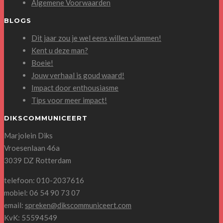
Algemene Voorwaarden
BLOGS
Dit jaar zou je wel eens willen vlammen!
Kent u deze man?
Boeie!
Jouw verhaal is goud waard!
Impact door enthousiasme
Tips voor meer impact!
DIKSCOMMUNICEERT
Marjolein Diks
Vroesenlaan 46a
3039 DZ Rotterdam
telefoon: 010-2037616
mobiel: 06 54 90 73 07
email:
spreken@dikscommuniceert.com
KvK: 55594549