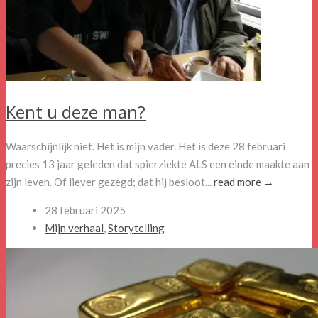
Kent u deze man?
Waarschijnlijk niet. Het is mijn vader. Het is deze 28 februari
precies 13 jaar geleden dat spierziekte ALS een einde maakte aan
zijn leven. Of liever gezegd; dat hij besloot...
read more →
28 februari 2025
Mijn verhaal
,
Storytelling