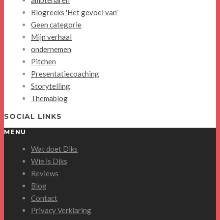
ambtenaren
Blogreeks 'Het gevoel van'
Geen categorie
Mijn verhaal
ondernemen
Pitchen
Presentatiecoaching
Storytelling
Themablog
SOCIAL LINKS
MENU
Wat doet Diks
Wie is Diks
Reviews
Blog
Contact
Privacy Verklaring