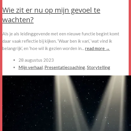
Wie zit er nu op mijn gevoel te
wachten?
Als je als leidinggevende met een nieuwe functie begint komt
daar vaak reflectie bij kijken. ‘Waar ben ik van’, ‘wat vind ik
belangrijk’, en ‘hoe wil ik gezien worden in...
read more →
28 augustus 2023
Mijn verhaal
,
Presentatiecoaching
,
Storytelling