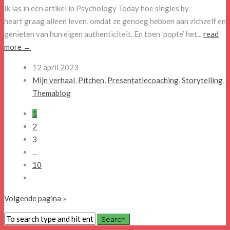
Ik las in een artikel in Psychology Today hoe singles by
heart graag alleen leven, omdat ze genoeg hebben aan zichzelf en
genieten van hun eigen authenticiteit. En toen ‘popte’ het...
read
more →
12 april 2023
Mijn verhaal
,
Pitchen
,
Presentatiecoaching
,
Storytelling
,
Themablog
1
2
3
...
10
Volgende pagina »