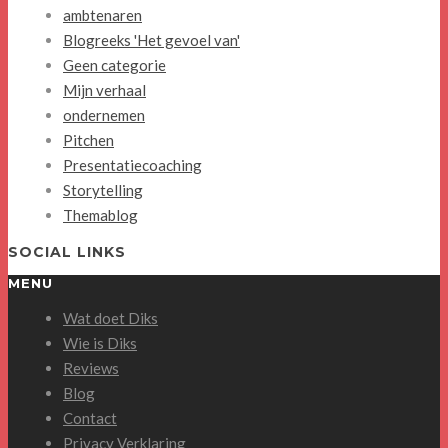
ambtenaren
Blogreeks 'Het gevoel van'
Geen categorie
Mijn verhaal
ondernemen
Pitchen
Presentatiecoaching
Storytelling
Themablog
SOCIAL LINKS
MENU
Wat doet Diks
Wie is Diks
Reviews
Blog
Contact
Privacy Verklaring