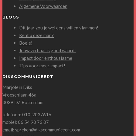
Algemene Voorwaarden
BLOGS
Dit jaar zou je wel eens willen vlammen!
Kent u deze man?
Boeie!
Jouw verhaal is goud waard!
Impact door enthousiasme
Tips voor meer impact!
DIKSCOMMUNICEERT
Marjolein Diks
Vroesenlaan 46a
3039 DZ Rotterdam
telefoon: 010-2037616
mobiel: 06 54 90 73 07
email:
spreken@dikscommuniceert.com