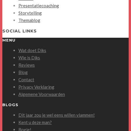
Presentatiecoaching
Storytelling
Themablog
SOCIAL LINKS
MENU
Wat doet Diks
Wie is Diks
Reviews
Blog
Contact
Privacy Verklaring
Algemene Voorwaarden
BLOGS
Dit jaar zou je wel eens willen vlammen!
Kent u deze man?
Boeie!