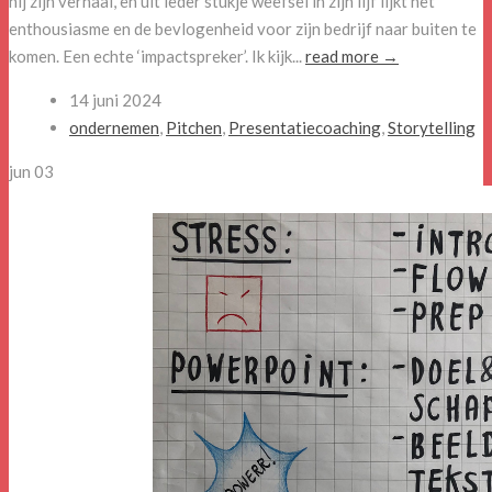
hij zijn verhaal, en uit ieder stukje weefsel in zijn lijf lijkt het
enthousiasme en de bevlogenheid voor zijn bedrijf naar buiten te
komen. Een echte ‘impactspreker’. Ik kijk...
read more →
14 juni 2024
ondernemen
,
Pitchen
,
Presentatiecoaching
,
Storytelling
jun
03