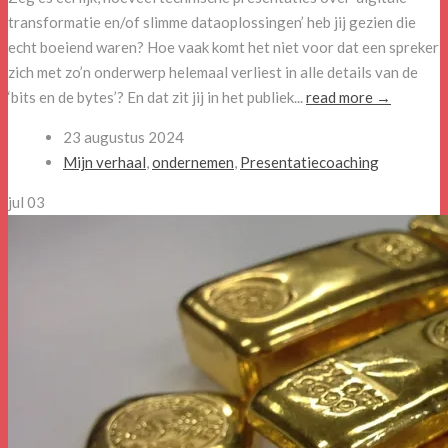
transformatie en/of slimme dataoplossingen’ heb jij gezien die
echt boeiend waren? Hoe vaak komt het niet voor dat een spreker
zich met zo’n onderwerp helemaal verliest in alle details van de
‘bits en de bytes’? En dat zit jij in het publiek...
read more →
23 augustus 2024
Mijn verhaal
,
ondernemen
,
Presentatiecoaching
jul
03