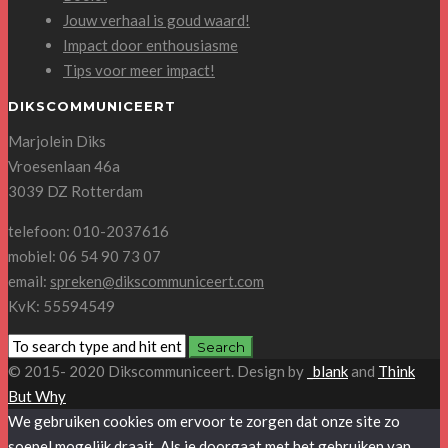
Jouw verhaal is goud waard!
Impact door enthousiasme
Tips voor meer impact!
DIKSCOMMUNICEERT
Marjolein Diks
Vroesenlaan 46a
3039 DZ Rotterdam
telefoon: 010-2037616
mobiel: 06 54 90 73 07
email:
spreken@dikscommuniceert.com
KvK: 55594549
© 2015- 2020 Dikscommuniceert. Design by
_blank
and
Think
But Why
We gebruiken cookies om ervoor te zorgen dat onze site zo
soepel mogelijk draait. Als je doorgaat met het gebruiken van