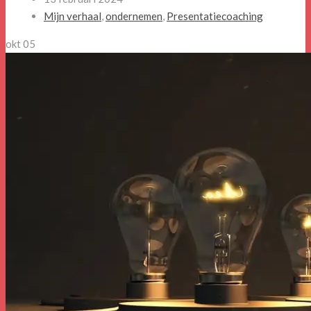
Mijn verhaal
,
ondernemen
,
Presentatiecoaching
okt
05