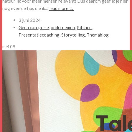
natuurlijk voor meer mensen relevant! Dus daarom geef ik je hier
nog even de tips die ik...
read more →
3 juni 2024
Geen categorie
,
ondernemen
,
Pitchen
,
Presentatiecoaching
,
Storytelling
,
Themablog
mei
09