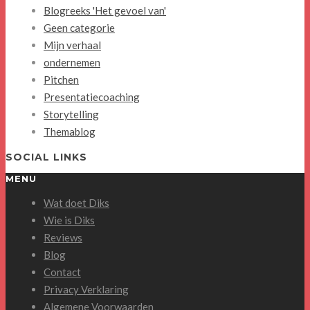
Blogreeks 'Het gevoel van'
Geen categorie
Mijn verhaal
ondernemen
Pitchen
Presentatiecoaching
Storytelling
Themablog
SOCIAL LINKS
MENU
Wat doet Diks
Wie is Diks
Reviews
Blog
Contact
Privacy Verklaring
Algemene Voorwaarden