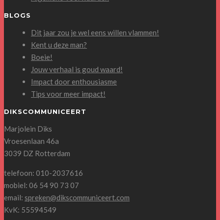
BLOGS
Dit jaar zou je wel eens willen vlammen!
Kent u deze man?
Boeie!
Jouw verhaal is goud waard!
Impact door enthousiasme
Tips voor meer impact!
DIKSCOMMUNICEERT
Marjolein Diks
Vroesenlaan 46a
3039 DZ Rotterdam
telefoon: 010-2037616
mobiel: 06 54 90 73 07
email:
spreken@dikscommuniceert.com
KvK: 55594549