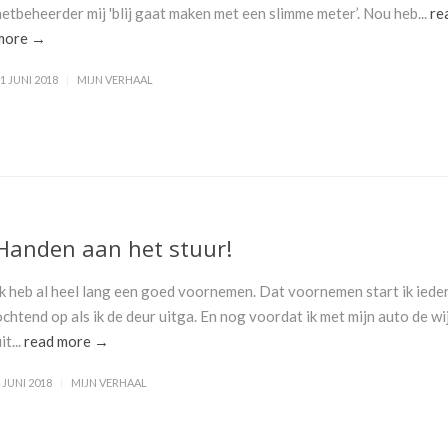
netbeheerder mij 'blij gaat maken met een slimme meter’. Nou heb...
re
more →
1 JUNI 2018
MIJN VERHAAL
Handen aan het stuur!
Ik heb al heel lang een goed voornemen. Dat voornemen start ik iede
ochtend op als ik de deur uitga. En nog voordat ik met mijn auto de wi
it...
read more →
 JUNI 2018
MIJN VERHAAL