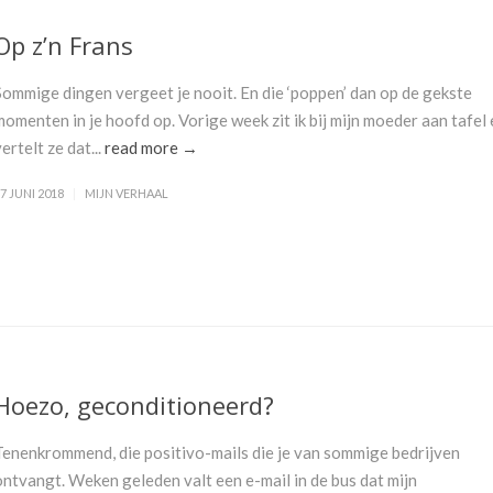
Op z’n Frans
Sommige dingen vergeet je nooit. En die ‘poppen’ dan op de gekste
momenten in je hoofd op. Vorige week zit ik bij mijn moeder aan tafel
ertelt ze dat...
read more →
7 JUNI 2018
MIJN VERHAAL
Hoezo, geconditioneerd?
Tenenkrommend, die positivo-mails die je van sommige bedrijven
ontvangt. Weken geleden valt een e-mail in de bus dat mijn