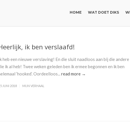
HOME
WAT DOET DIKS
WI
Heerlijk, ik ben verslaafd!
Ik heb een nieuwe verslaving! En die sluit naadloos aan bij die andere
die ik al heb! Twee weken geleden ben ik ermee begonnen en ik ben
helemaal ‘hooked’. Oordeelloos...
read more →
5 JUNI 2018
MIJN VERHAAL