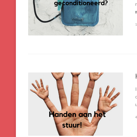
1
u
4