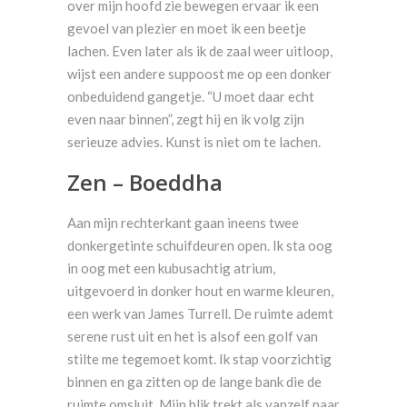
over mijn hoofd zie bewegen ervaar ik een
gevoel van plezier en moet ik een beetje
lachen. Even later als ik de zaal weer uitloop,
wijst een andere suppoost me op een donker
onbeduidend gangetje. “U moet daar echt
even naar binnen”, zegt hij en ik volg zijn
serieuze advies. Kunst is niet om te lachen.
Zen – Boeddha
Aan mijn rechterkant gaan ineens twee
donkergetinte schuifdeuren open. Ik sta oog
in oog met een kubusachtig atrium,
uitgevoerd in donker hout en warme kleuren,
een werk van James Turrell. De ruimte ademt
serene rust uit en het is alsof een golf van
stilte me tegemoet komt. Ik stap voorzichtig
binnen en ga zitten op de lange bank die de
ruimte omsluit. Mijn blik trekt als vanzelf naar