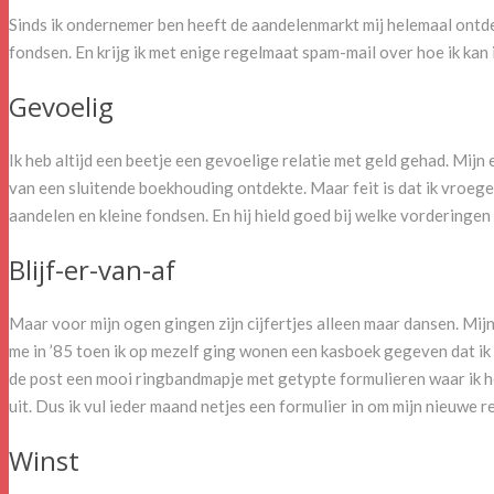
Sinds ik ondernemer ben heeft de aandelenmarkt mij helemaal ontdek
fondsen. En krijg ik met enige regelmaat spam-mail over hoe ik ka
Gevoelig
Ik heb altijd een beetje een gevoelige relatie met geld gehad. Mij
van een sluitende boekhouding ontdekte. Maar feit is dat ik vroeger
aandelen en kleine fondsen. En hij hield goed bij welke vorderingen h
Blijf-er-van-af
Maar voor mijn ogen gingen zijn cijfertjes alleen maar dansen. Mij
me in ’85 toen ik op mezelf ging wonen een kasboek gegeven dat ik d
de post een mooi ringbandmapje met getypte formulieren waar ik he
uit. Dus ik vul ieder maand netjes een formulier in om mijn nieuwe re
Winst