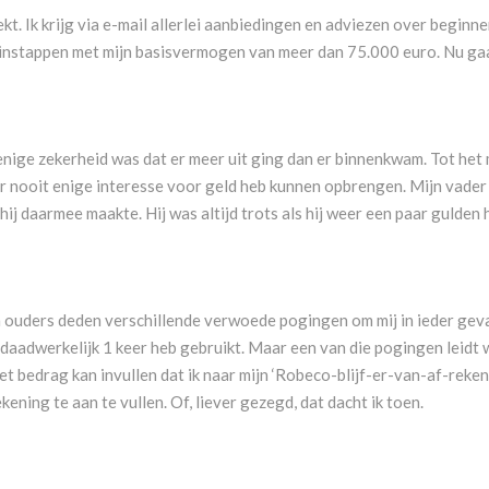
t. Ik krijg via e-mail allerlei aanbiedingen en adviezen over beginn
n instappen met mijn basisvermogen van meer dan 75.000 euro. Nu ga
n enige zekerheid was dat er meer uit ging dan er binnenkwam. Tot h
 nooit enige interesse voor geld heb kunnen opbrengen. Mijn vader ha
ij daarmee maakte. Hij was altijd trots als hij weer een paar gulden h
n ouders deden verschillende verwoede pogingen om mij in ieder geva
aadwerkelijk 1 keer heb gebruikt. Maar een van die pogingen leidt we
t bedrag kan invullen dat ik naar mijn ‘Robeco-blijf-er-van-af-reke
kening te aan te vullen. Of, liever gezegd, dat dacht ik toen.