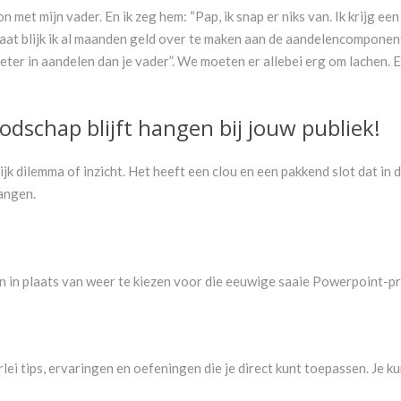
 met mijn vader. En ik zeg hem: “Pap, ik snap er niks van. Ik krijg e
aat blijk ik al maanden geld over te maken aan de aandelencomponen
eter in aandelen dan je vader”. We moeten er allebei erg om lachen. En 
odschap blijft hangen bij jouw publiek!
 dilemma of inzicht. Het heeft een clou en een pakkend slot dat in d
hangen.
en in plaats van weer te kiezen voor die eeuwige saaie Powerpoint-p
lerlei tips, ervaringen en oefeningen die je direct kunt toepassen. Je k