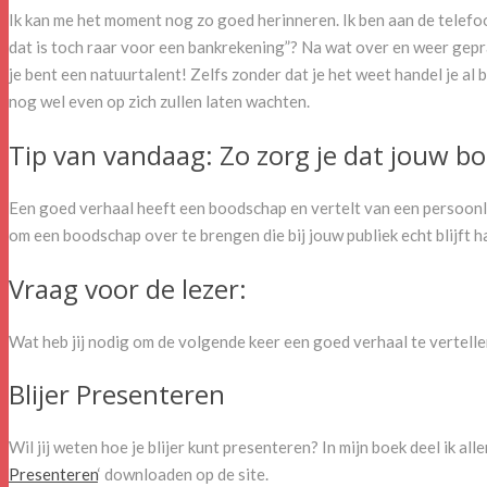
Ik kan me het moment nog zo goed herinneren. Ik ben aan de telefoon
dat is toch raar voor een bankrekening”? Na wat over en weer gepr
je bent een natuurtalent! Zelfs zonder dat je het weet handel je al b
nog wel even op zich zullen laten wachten.
Tip van vandaag: Zo zorg je dat jouw bo
Een goed verhaal heeft een boodschap en vertelt van een persoonlijk
om een boodschap over te brengen die bij jouw publiek echt blijft 
Vraag voor de lezer:
Wat heb jij nodig om de volgende keer een goed verhaal te vertell
Blijer Presenteren
Wil jij weten hoe je blijer kunt presenteren? In mijn boek deel ik al
Presenteren
‘ downloaden op de site.