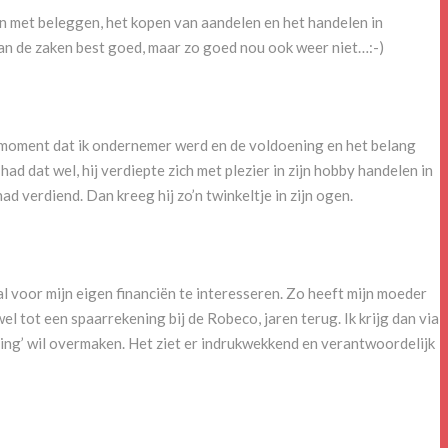
en met beleggen, het kopen van aandelen en het handelen in
an de zaken best goed, maar zo goed nou ook weer niet…:-)
et moment dat ik ondernemer werd en de voldoening en het belang
d dat wel, hij verdiepte zich met plezier in zijn hobby handelen in
ad verdiend. Dan kreeg hij zo’n twinkeltje in zijn ogen.
l voor mijn eigen financiën te interesseren. Zo heeft mijn moeder
l tot een spaarrekening bij de Robeco, jaren terug. Ik krijg dan via
ning’ wil overmaken. Het ziet er indrukwekkend en verantwoordelijk