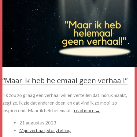
“Maar ik heb helemaal geen verhaal!”
“Ik zou zo graag een verhaal willen vertellen dat indruk maakt,
zegt ze. Ik zie dat anderen doen, en dat vind ik zo mooi, zo
inspirerend! Maar ik heb helemaal...
read more →
21 augustus 2023
Mijn verhaal
,
Storytelling