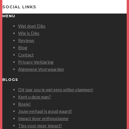
SOCIAL LINKS
MENU
Wat doet Diks
Wie is Diks
Reviews
Blog
Contact
Privacy Verklaring
Algemene Voorwaarden
BLOGS
Dit jaar zou je wel eens willen vlammen!
Kent u deze man?
Boeie!
Jouw verhaal is goud waard!
Impact door enthousiasme
Tips voor meer impact!