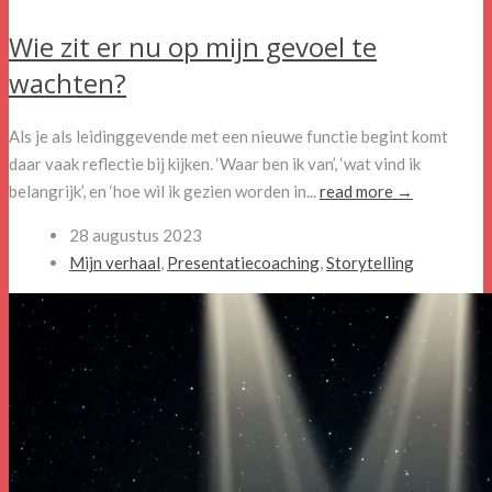
Wie zit er nu op mijn gevoel te
wachten?
Als je als leidinggevende met een nieuwe functie begint komt
daar vaak reflectie bij kijken. ‘Waar ben ik van’, ‘wat vind ik
belangrijk’, en ‘hoe wil ik gezien worden in...
read more →
28 augustus 2023
Mijn verhaal
,
Presentatiecoaching
,
Storytelling