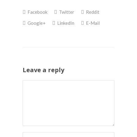
met
op
Twitter
Facebook
(Wordt
(Wordt
Facebook
Twitter
Reddit
in
in
een
een
nieuw
nieuw
Google+
LinkedIn
E-Mail
venster
venster
geopend)
geopend)
Leave a reply