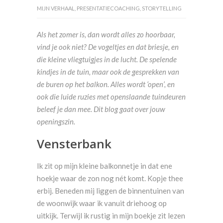
MIJN VERHAAL
,
PRESENTATIECOACHING
,
STORYTELLING
Als het zomer is, dan wordt alles zo hoorbaar,
vind je ook niet? De vogeltjes en dat briesje, en
die kleine vliegtuigjes in de lucht. De spelende
kindjes in de tuin, maar ook de gesprekken van
de buren op het balkon. Alles wordt ‘open’, en
ook die luide ruzies met openslaande tuindeuren
beleef je dan mee. Dit blog gaat over jouw
openingszin.
Vensterbank
Ik zit op mijn kleine balkonnetje in dat ene
hoekje waar de zon nog nét komt. Kopje thee
erbij. Beneden mij liggen de binnentuinen van
de woonwijk waar ik vanuit driehoog op
uitkijk. Terwijl ik rustig in mijn boekje zit lezen