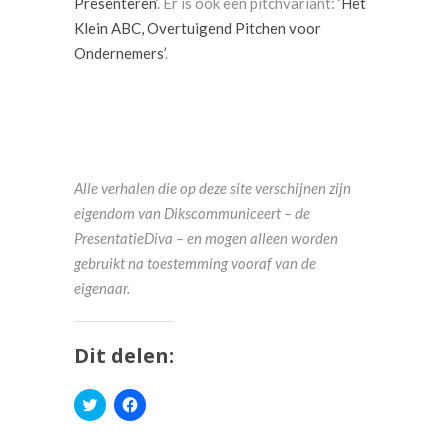
Presenteren’
. Er is ook een pitchvariant:
‘Het
Klein ABC, Overtuigend Pitchen voor
Ondernemers’
.
Alle verhalen die op deze site verschijnen zijn
eigendom van Dikscommuniceert – de
PresentatieDiva – en mogen alleen worden
gebruikt na toestemming vooraf van de
eigenaar.
Dit delen:
Klik
Klik
om
om
te
te
delen
delen