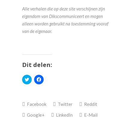
Alle verhalen die op deze site verschijnen zijn
eigendom van Dikscommuniceert en mogen
alleen worden gebruikt na toestemming vooraf
van de eigenaar.
Dit delen:
Klik
Klik
om
om
te
te
delen
delen
met
op
Twitter
Facebook
(Wordt
(Wordt
Facebook
Twitter
Reddit
in
in
een
een
nieuw
nieuw
Google+
LinkedIn
E-Mail
venster
venster
geopend)
geopend)