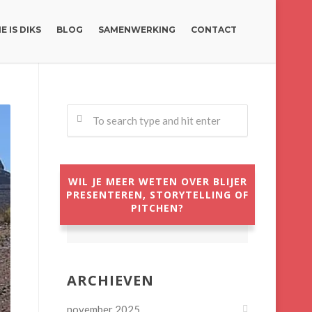
E IS DIKS
BLOG
SAMENWERKING
CONTACT
WIL JE MEER WETEN OVER BLIJER
PRESENTEREN, STORYTELLING OF
PITCHEN?
ARCHIEVEN
november 2025