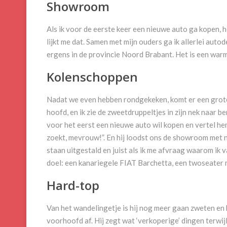
Showroom
Als ik voor de eerste keer een nieuwe auto ga kopen, h
lijkt me dat. Samen met mijn ouders ga ik allerlei aut
ergens in de provincie Noord Brabant. Het is een war
Kolenschoppen
Nadat we even hebben rondgekeken, komt er een grote,
hoofd, en ik zie de zweetdruppeltjes in zijn nek naar be
voor het eerst een nieuwe auto wil kopen en vertel hem
zoekt, mevrouw!”. En hij loodst ons de showroom met 
staan uitgestald en juist als ik me afvraag waarom ik v
doel: een kanariegele FIAT Barchetta, een twoseater 
Hard-top
Van het wandelingetje is hij nog meer gaan zweten en h
voorhoofd af. Hij zegt wat ‘verkoperige’ dingen terwij