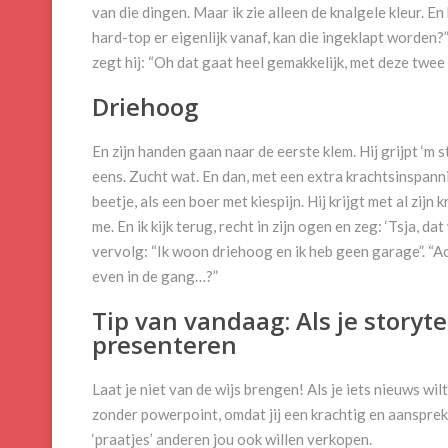
van die dingen. Maar ik zie alleen de knalgele kleur. En
hard-top er eigenlijk vanaf, kan die ingeklapt worden?
zegt hij: “Oh dat gaat heel gemakkelijk, met deze twee 
Driehoog
En zijn handen gaan naar de eerste klem. Hij grijpt ‘m st
eens. Zucht wat. En dan, met een extra krachtsinspannin
beetje, als een boer met kiespijn. Hij krijgt met al zijn
me. En ik kijk terug, recht in zijn ogen en zeg: ‘Tsja, da
vervolg: “Ik woon driehoog en ik heb geen garage”. “A
even in de gang…?”
Tip van vandaag: Als je storyte
presenteren
Laat je niet van de wijs brengen! Als je iets nieuws wi
zonder powerpoint, omdat jij een krachtig en aanspre
‘praatjes’ anderen jou ook willen verkopen.