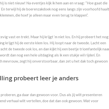
 hij is niet nieuw! Na eventjes kijk ik hem aan en vraag: “Hoe gaat die
” En terwijl hij de boerenzakdoek nog eens langs zijn voorhoofd haalt
klemmen, die hoef je alleen maar even terug te klappen”.
evig vast en trekt. Maar hij krijgt ‘m niet los. En hij probeert het nog
g krijgt hij de eerste klem los. Hij loopt naar de tweede. Lacht een
 kracht de tweede ook los, en dan kijkt hij een beetje triomfantelijk naa
t wordt dan nog een hele uitdaging als ik een stukje wil rijden’. En
ch mevrouw, zegt hij onverstoorbaar, dan zet u het dak toch gewoon
lling probeert leer je anders
lt proberen, ga daar dan gewoon voor. Dus als jij wilt presenteren
kend verhaal wilt vertellen, doe dat dan ook gewoon. Wat voor