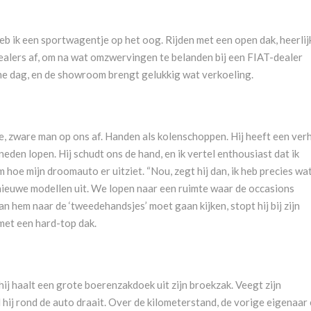
eb ik een sportwagentje op het oog. Rijden met een open dak, heerlij
odealers af, om na wat omzwervingen te belanden bij een FIAT-dealer
me dag, en de showroom brengt gelukkig wat verkoeling.
 zware man op ons af. Handen als kolenschoppen. Hij heeft een verh
neden lopen. Hij schudt ons de hand, en ik vertel enthousiast dat ik
 hoe mijn droomauto er uitziet. “Nou, zegt hij dan, ik heb precies wa
nieuwe modellen uit. We lopen naar een ruimte waar de occasions
an hem naar de ‘tweedehandsjes’ moet gaan kijken, stopt hij bij zijn
met een hard-top dak.
ij haalt een grote boerenzakdoek uit zijn broekzak. Veegt zijn
l hij rond de auto draait. Over de kilometerstand, de vorige eigenaar