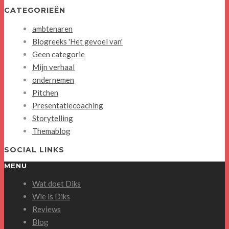
CATEGORIEËN
ambtenaren
Blogreeks 'Het gevoel van'
Geen categorie
Mijn verhaal
ondernemen
Pitchen
Presentatiecoaching
Storytelling
Themablog
SOCIAL LINKS
MENU
Wat doet Diks
Wie is Diks
Reviews
Blog