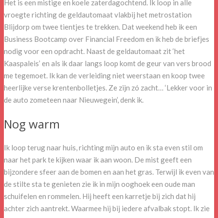
Het is een mistige en koele zaterdagochtend. Ik loop in alle
vroegte richting de geldautomaat vlakbij het metrostation
Blijdorp om twee tientjes te trekken. Dat weekend heb ik een
Business Bootcamp over Financial Freedom en ik heb de briefjes
nodig voor een opdracht. Naast de geldautomaat zit ‘het
Kaaspaleis’ en als ik daar langs loop komt de geur van vers brood
me tegemoet. Ik kan de verleiding niet weerstaan en koop twee
heerlijke verse krentenbolletjes. Ze zijn zó zacht… ‘Lekker voor in
de auto zometeen naar Nieuwegein’, denk ik.
Nog warm
Ik loop terug naar huis, richting mijn auto en ik sta even stil om
naar het park te kijken waar ik aan woon. De mist geeft een
bijzondere sfeer aan de bomen en aan het gras. Terwijl ik even van
de stilte sta te genieten zie ik in mijn ooghoek een oude man
schuifelen en rommelen. Hij heeft een karretje bij zich dat hij
achter zich aantrekt. Waarmee hij bij iedere afvalbak stopt. Ik zie