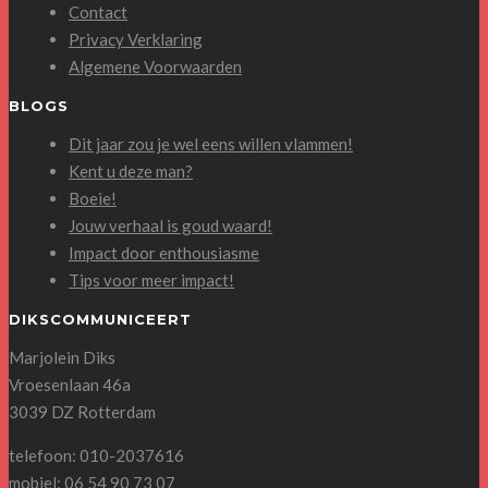
Contact
Privacy Verklaring
Algemene Voorwaarden
BLOGS
Dit jaar zou je wel eens willen vlammen!
Kent u deze man?
Boeie!
Jouw verhaal is goud waard!
Impact door enthousiasme
Tips voor meer impact!
DIKSCOMMUNICEERT
Marjolein Diks
Vroesenlaan 46a
3039 DZ Rotterdam
telefoon: 010-2037616
mobiel: 06 54 90 73 07