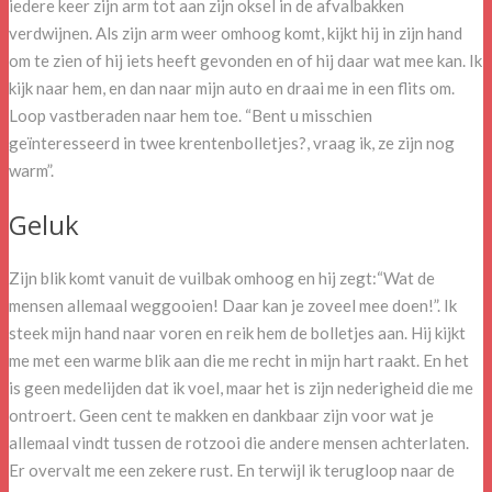
iedere keer zijn arm tot aan zijn oksel in de afvalbakken
verdwijnen. Als zijn arm weer omhoog komt, kijkt hij in zijn hand
om te zien of hij iets heeft gevonden en of hij daar wat mee kan. Ik
kijk naar hem, en dan naar mijn auto en draai me in een flits om.
Loop vastberaden naar hem toe. “Bent u misschien
geïnteresseerd in twee krentenbolletjes?, vraag ik, ze zijn nog
warm”.
Geluk
Zijn blik komt vanuit de vuilbak omhoog en hij zegt:“Wat de
mensen allemaal weggooien! Daar kan je zoveel mee doen!”. Ik
steek mijn hand naar voren en reik hem de bolletjes aan. Hij kijkt
me met een warme blik aan die me recht in mijn hart raakt. En het
is geen medelijden dat ik voel, maar het is zijn nederigheid die me
ontroert. Geen cent te makken en dankbaar zijn voor wat je
allemaal vindt tussen de rotzooi die andere mensen achterlaten.
Er overvalt me een zekere rust. En terwijl ik terugloop naar de