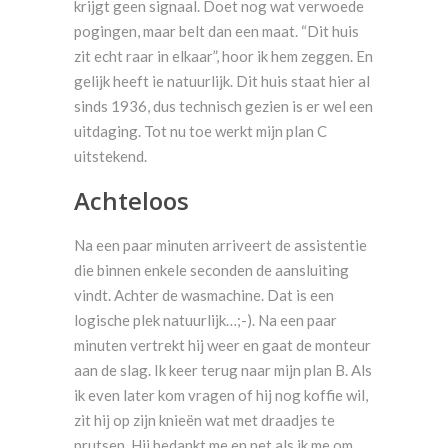
krijgt geen signaal. Doet nog wat verwoede
pogingen, maar belt dan een maat. “Dit huis
zit echt raar in elkaar”, hoor ik hem zeggen. En
gelijk heeft ie natuurlijk. Dit huis staat hier al
sinds 1936, dus technisch gezien is er wel een
uitdaging. Tot nu toe werkt mijn plan C
uitstekend.
Achteloos
Na een paar minuten arriveert de assistentie
die binnen enkele seconden de aansluiting
vindt. Achter de wasmachine. Dat is een
logische plek natuurlijk…;-). Na een paar
minuten vertrekt hij weer en gaat de monteur
aan de slag. Ik keer terug naar mijn plan B. Als
ik even later kom vragen of hij nog koffie wil,
zit hij op zijn knieën wat met draadjes te
prutsen. Hij bedankt me en net als ik me om