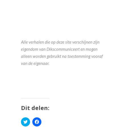
Alle verhalen die op deze site verschijnen zijn
eigendom van Dikscommuniceert en mogen
alleen worden gebruikt na toestemming vooraf
van de eigenaar.
Dit delen:
Klik
Klik
om
om