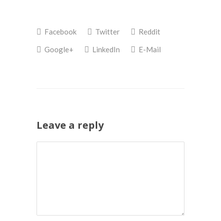
te
te
delen
delen
met
op
Twitter
Facebook
(Wordt
(Wordt
Facebook
Twitter
Reddit
in
in
een
een
nieuw
nieuw
Google+
LinkedIn
E-Mail
venster
venster
geopend)
geopend)
Leave a reply