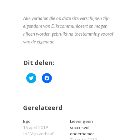
Alle verhalen die op deze site verschijnen zijn
eigendom van Dikscommuniceert en mogen
alleen worden gebruikt na toestemming vooraf
van de eigenaar.
Dit delen:
Klik
Klik
om
om
te
te
delen
delen
met
op
Twitter
Facebook
(Wordt
(Wordt
in
in
Gerelateerd
een
een
nieuw
nieuw
venster
venster
Ego
Liever geen
geopend)
geopend)
15 april 2019
succesvol
In "Mijn verhaal"
ondernemer
7 januari 2019