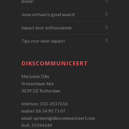
Boeie!
Jouw verhaal is goud waard!
Impact door enthousiasme
Tips voor meer impact!
DIKSCOMMUNICEERT
Marjolein Diks
Vroesenlaan 46a
3039 DZ Rotterdam
telefoon: 010-2037616
mobiel: 06 54 90 73 07
email:
spreken@dikscommuniceert.com
KvK: 55594549