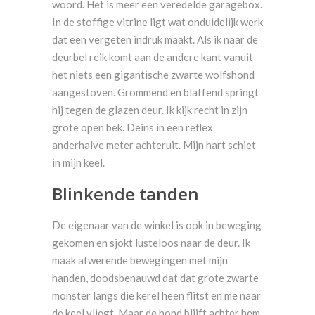
woord. Het is meer een veredelde garagebox.
In de stoffige vitrine ligt wat onduidelijk werk
dat een vergeten indruk maakt. Als ik naar de
deurbel reik komt aan de andere kant vanuit
het niets een gigantische zwarte wolfshond
aangestoven. Grommend en blaffend springt
hij tegen de glazen deur. Ik kijk recht in zijn
grote open bek. Deins in een reflex
anderhalve meter achteruit. Mijn hart schiet
in mijn keel.
Blinkende tanden
De eigenaar van de winkel is ook in beweging
gekomen en sjokt lusteloos naar de deur. Ik
maak afwerende bewegingen met mijn
handen, doodsbenauwd dat dat grote zwarte
monster langs die kerel heen flitst en me naar
de keel vliegt. Maar de hond blijft achter hem