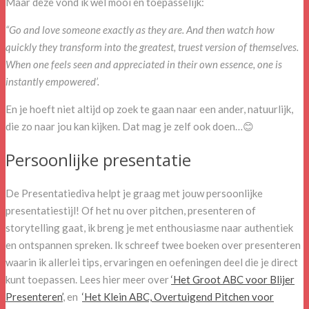
Maar deze vond ik wel mooi en toepasselijk:
“Go and love someone exactly as they are. And then watch how
quickly they transform into the greatest, truest version of themselves.
When one feels seen and appreciated in their own essence, one is
instantly empowered’.
En je hoeft niet altijd op zoek te gaan naar een ander, natuurlijk,
die zo naar jou kan kijken. Dat mag je zelf ook doen…😊
Persoonlijke presentatie
De Presentatiediva helpt je graag met jouw persoonlijke
presentatiestijl! Of het nu over pitchen, presenteren of
storytelling gaat, ik breng je met enthousiasme naar authentiek
en ontspannen spreken. Ik schreef twee boeken over presenteren
waarin ik allerlei tips, ervaringen en oefeningen deel die je direct
kunt toepassen. Lees hier meer over
‘Het Groot ABC voor Blijer
Presenteren’
,
en
‘Het Klein ABC, Overtuigend Pitchen voor