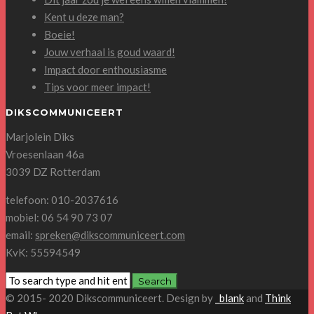
Kent u deze man?
Boeie!
Jouw verhaal is goud waard!
Impact door enthousiasme
Tips voor meer impact!
DIKSCOMMUNICEERT
Marjolein Diks
Vroesenlaan 46a
3039 DZ Rotterdam
telefoon: 010-2037616
mobiel: 06 54 90 73 07
email:
spreken@dikscommuniceert.com
KvK: 55594549
© 2015- 2020 Dikscommuniceert. Design by
_blank
and
Think