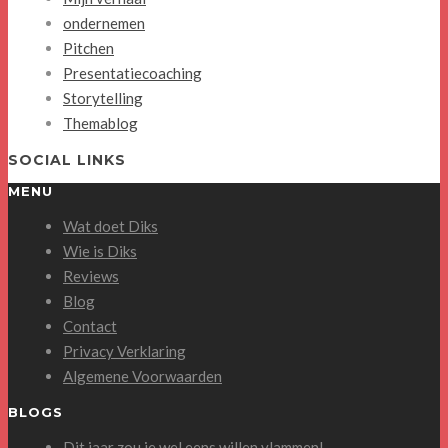
ondernemen
Pitchen
Presentatiecoaching
Storytelling
Themablog
SOCIAL LINKS
MENU
Wat doet Diks
Wie is Diks
Reviews
Blog
Contact
Privacy Verklaring
Algemene Voorwaarden
BLOGS
Dit jaar zou je wel eens willen vlammen!