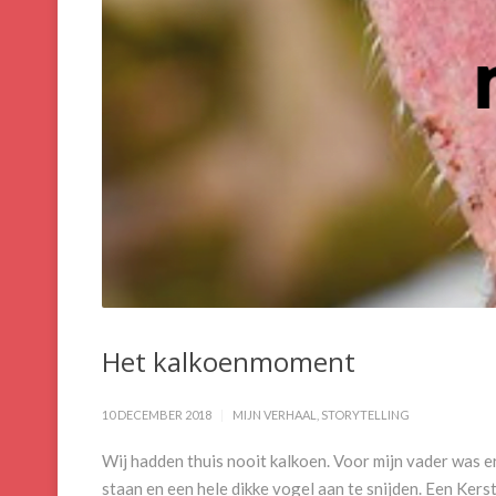
Het kalkoenmoment
10 DECEMBER 2018
MIJN VERHAAL
,
STORYTELLING
Wij hadden thuis nooit kalkoen. Voor mijn vader was e
staan en een hele dikke vogel aan te snijden. Een Kerst