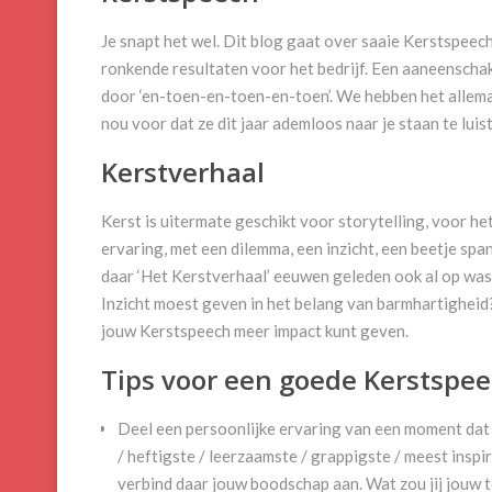
Je snapt het wel. Dit blog gaat over saaie Kerstspeech
ronkende resultaten voor het bedrijf. Een aaneenschak
door ‘en-toen-en-toen-en-toen’. We hebben het allemaa
nou voor dat ze dit jaar ademloos naar je staan te lui
Kerstverhaal
Kerst is uitermate geschikt voor storytelling, voor he
ervaring, met een dilemma, een inzicht, een beetje span
daar ‘Het Kerstverhaal’ eeuwen geleden ook al op wa
Inzicht moest geven in het belang van barmhartigheid? 
jouw Kerstspeech meer impact kunt geven.
Tips voor een goede Kerstspe
Deel een persoonlijke ervaring van een moment dat
/ heftigste / leerzaamste / grappigste / meest ins
verbind daar jouw boodschap aan. Wat zou jij jouw t