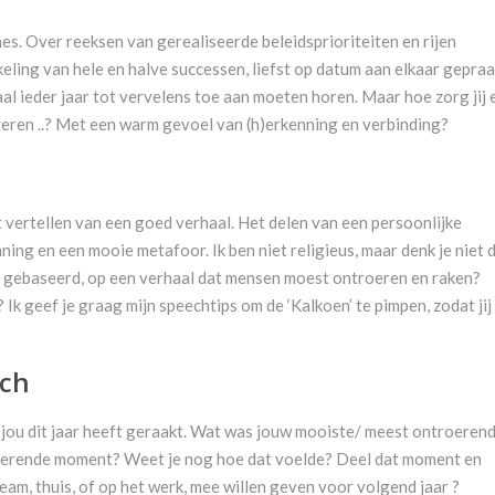
es. Over reeksen van gerealiseerde beleidsprioriteiten en rijen
eling van hele en halve successen, liefst op datum aan elkaar gepraa
l ieder jaar tot vervelens toe aan moeten horen. Maar hoe zorg jij 
steren ..? Met een warm gevoel van (h)erkenning en verbinding?
t vertellen van een goed verhaal. Het delen van een persoonlijke
ning en een mooie metafoor. Ik ben niet religieus, maar denk je niet 
s gebaseerd, op een verhaal dat mensen moest ontroeren en raken?
Ik geef je graag mijn speechtips om de ‘Kalkoen’ te pimpen, zodat jij
ech
 jou dit jaar heeft geraakt. Wat was jouw mooiste/ meest ontroeren
pirerende moment? Weet je nog hoe dat voelde? Deel dat moment en
eam, thuis, of op het werk, mee willen geven voor volgend jaar ?