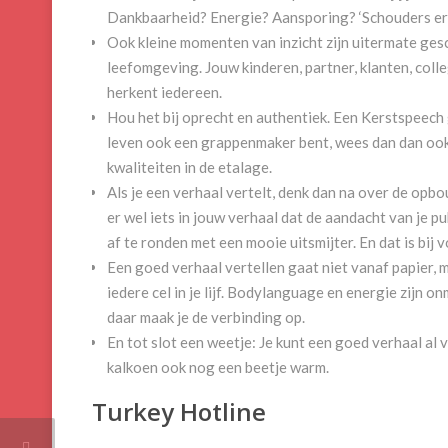
Dankbaarheid? Energie? Aansporing? ‘Schouders er
Ook kleine momenten van inzicht zijn uitermate gesc
leefomgeving. Jouw kinderen, partner, klanten, colleg
herkent iedereen.
Hou het bij oprecht en authentiek. Een Kerstspeech g
leven ook een grappenmaker bent, wees dan dan ook
kwaliteiten in de etalage.
Als je een verhaal vertelt, denk dan na over de opbo
er wel iets in jouw verhaal dat de aandacht van je pu
af te ronden met een mooie uitsmijter. En dat is bij 
Een goed verhaal vertellen gaat niet vanaf papier, ma
iedere cel in je lijf. Bodylanguage en energie zijn
daar maak je de verbinding op.
En tot slot een weetje: Je kunt een goed verhaal al v
kalkoen ook nog een beetje warm.
Turkey Hotline