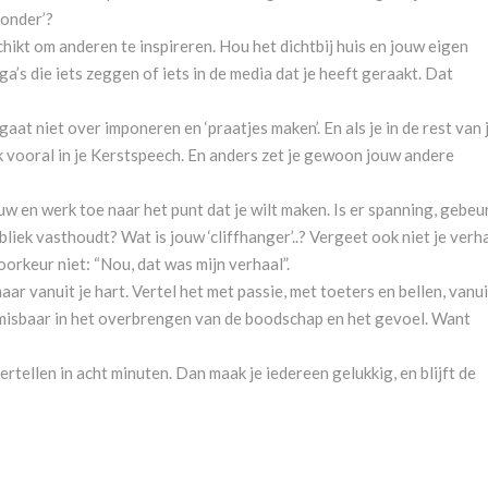
onder’?
hikt om anderen te inspireren. Hou het dichtbij huis en jouw eigen
a’s die iets zeggen of iets in de media dat je heeft geraakt. Dat
aat niet over imponeren en ‘praatjes maken’. En als je in de rest van 
 vooral in je Kerstspeech. En anders zet je gewoon jouw andere
uw en werk toe naar het punt dat je wilt maken. Is er spanning, gebeu
bliek vasthoudt? Wat is jouw ‘cliffhanger’..? Vergeet ook niet je verh
voorkeur niet: “Nou, dat was mijn verhaal”.
ar vanuit je hart. Vertel het met passie, met toeters en bellen, vanui
 onmisbaar in het overbrengen van de boodschap en het gevoel. Want
ertellen in acht minuten. Dan maak je iedereen gelukkig, en blijft de