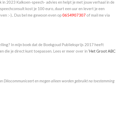
k in 2023 Kalkoen-speech- advies en helpt je met jouw verhaal in de
peechconsult kost je 100 euro, duurt een uur en levert je een
leven :-).. Dus bel me gewoon even op
0654907307
of mail me via
telling? In mijn boek dat de Boekgoud Publieksprijs 2017 heeft
en die je direct kunt toepassen. Lees er meer over in
‘Het Groot ABC
m van Dikscommuniceert en mogen alleen worden gebruikt na toestemming