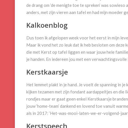
de drang om ‘de menigte toe te spreken’ was sowieso al
anders, met zijn vieren aan tafel en had mijn moeder 
Kalkoenblog
Dus toen ik afgelopen week voor het eerst in mijn lev
Maar ik vond het zo leuk dat ik heb besloten om deze 
die met Kerst op tafel liggen en waar jouw hele familie
je handen. En iedereen jou met een verwachtingsvolle b
Kerstkaarsje
Het lemmet plakt in je hand. Je voelt de spanning in je 
kijken tezamen met zijn fondant aardappeltjes en die l
rondjes maar er gaat geen enkel Kerstkaarsje branden
jouw ‘home-team’ dankend en lovend toe vanuit warme
als in 2017: ‘Het-was-mooi-laten-we-er-volgend-ja
Kerstspeech