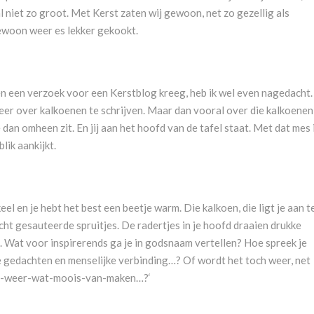
 niet zo groot. Met Kerst zaten wij gewoon, net zo gezellig als
gewoon weer es lekker gekookt.
en een verzoek voor een Kerstblog kreeg, heb ik wel even nagedacht.
keer over kalkoenen te schrijven. Maar dan vooral over die kalkoenen
 dan omheen zit. En jij aan het hoofd van de tafel staat. Met dat mes 
lik aankijkt.
keel en je hebt het best een beetje warm. Die kalkoen, die ligt je aan t
icht gesauteerde spruitjes. De radertjes in je hoofd draaien drukke
. Wat voor inspirerends ga je in godsnaam vertellen? Hoe spreek je
 gedachten en menselijke verbinding…? Of wordt het toch weer, net
ar-weer-wat-moois-van-maken…?‘