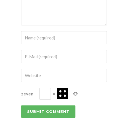
zeven
−
=