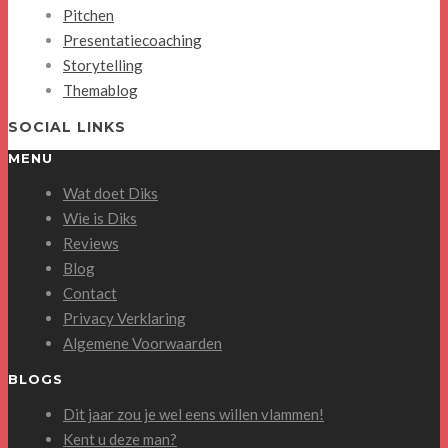
Pitchen
Presentatiecoaching
Storytelling
Themablog
SOCIAL LINKS
MENU
Wat doet Diks
Wie is Diks
Reviews
Blog
Contact
Privacy Verklaring
Algemene Voorwaarden
BLOGS
Dit jaar zou je wel eens willen vlammen!
Kent u deze man?