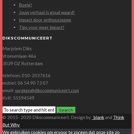
Boeie!
Jouw verhaal is goud waard!
Impact door enthousiasme
Tips voor meer impact!
DIKSCOMMUNICEERT
Marjolein Diks
Vroesenlaan 46a
3039 DZ Rotterdam
telefoon: 010-2037616
mobiel: 06 54 90 73 07
email:
spreken@dikscommuniceert.com
KvK: 55594549
© 2015- 2020 Dikscommuniceert. Design by
_blank
and
Think
But Why
We gebruiken cookies om ervoor te zorgen dat onze site zo