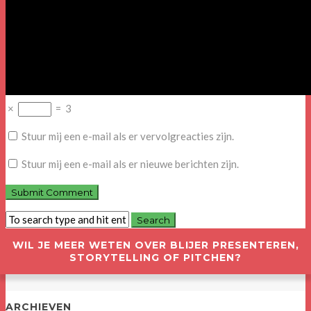
×
=
3
Stuur mij een e-mail als er vervolgreacties zijn.
Stuur mij een e-mail als er nieuwe berichten zijn.
WIL JE MEER WETEN OVER BLIJER PRESENTEREN,
STORYTELLING OF PITCHEN?
ARCHIEVEN