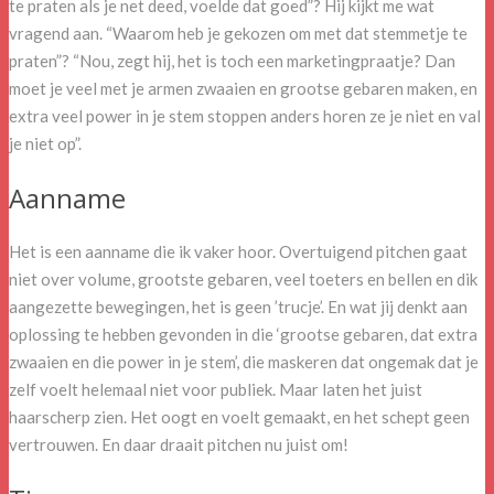
te praten als je net deed, voelde dat goed”? Hij kijkt me wat
vragend aan. “Waarom heb je gekozen om met dat stemmetje te
praten”? “Nou, zegt hij, het is toch een marketingpraatje? Dan
moet je veel met je armen zwaaien en grootse gebaren maken, en
extra veel power in je stem stoppen anders horen ze je niet en val
je niet op”.
Aanname
Het is een aanname die ik vaker hoor. Overtuigend pitchen gaat
niet over volume, grootste gebaren, veel toeters en bellen en dik
aangezette bewegingen, het is geen ’trucje’. En wat jij denkt aan
oplossing te hebben gevonden in die ‘grootse gebaren, dat extra
zwaaien en die power in je stem’, die maskeren dat ongemak dat je
zelf voelt helemaal niet voor publiek. Maar laten het juist
haarscherp zien. Het oogt en voelt gemaakt, en het schept geen
vertrouwen. En daar draait pitchen nu juist om!