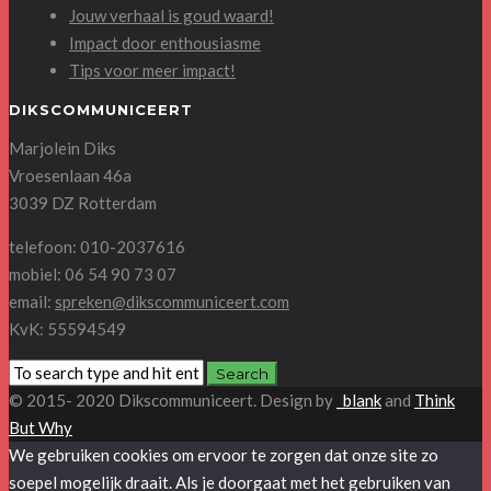
Jouw verhaal is goud waard!
Impact door enthousiasme
Tips voor meer impact!
DIKSCOMMUNICEERT
Marjolein Diks
Vroesenlaan 46a
3039 DZ Rotterdam
telefoon: 010-2037616
mobiel: 06 54 90 73 07
email:
spreken@dikscommuniceert.com
KvK: 55594549
© 2015- 2020 Dikscommuniceert. Design by
_blank
and
Think
But Why
We gebruiken cookies om ervoor te zorgen dat onze site zo
soepel mogelijk draait. Als je doorgaat met het gebruiken van