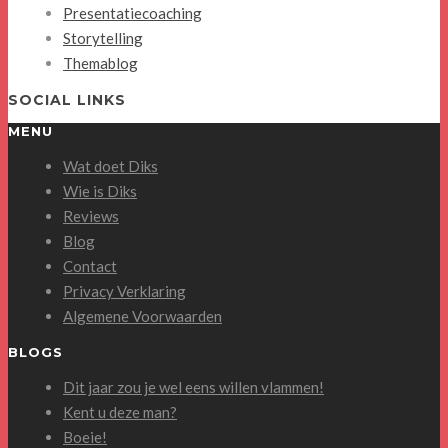
Presentatiecoaching
Storytelling
Themablog
SOCIAL LINKS
MENU
Wat doet Diks
Wie is Diks
Reviews
Blog
Contact
Privacy Verklaring
Algemene Voorwaarden
BLOGS
Dit jaar zou je wel eens willen vlammen!
Kent u deze man?
Boeie!