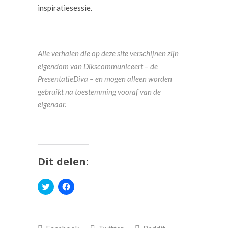
inspiratiesessie.
Alle verhalen die op deze site verschijnen zijn
eigendom van Dikscommuniceert – de
PresentatieDiva – en mogen alleen worden
gebruikt na toestemming vooraf van de
eigenaar.
Dit delen:
Klik
Klik
om
om
te
te
delen
delen
met
op
Twitter
Facebook
(Wordt
(Wordt