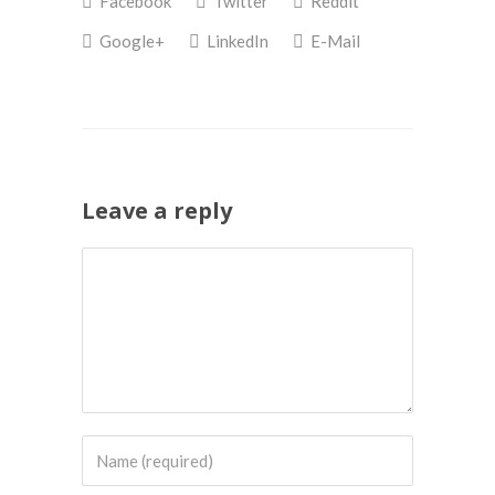
Facebook
Twitter
Reddit
in
in
een
een
nieuw
nieuw
Google+
LinkedIn
E-Mail
venster
venster
geopend)
geopend)
Leave a reply