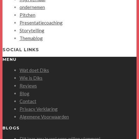
ondernemen
Pitchen
Presentatiecoaching
Storytelling
Themablog
SOCIAL LINKS
MENU
Wat doet Diks
Wie is Diks
Reviews
Blog
Contact
Privacy Verklaring
Algemene Voorwaarden
BLOGS
Dit jaar zou je wel eens willen vlammen!