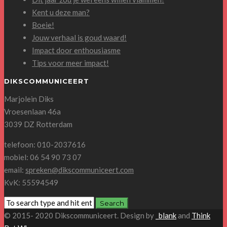
Kent u deze man?
Boeie!
Jouw verhaal is goud waard!
Impact door enthousiasme
Tips voor meer impact!
DIKSCOMMUNICEERT
Marjolein Diks
Vroesenlaan 46a
3039 DZ Rotterdam
telefoon: 010-2037616
mobiel: 06 54 90 73 07
email:
spreken@dikscommuniceert.com
KvK: 55594549
© 2015- 2020 Dikscommuniceert. Design by
_blank
and
Think