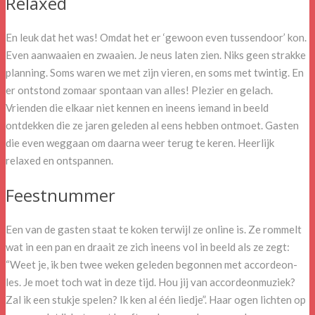
Relaxed
En leuk dat het was! Omdat het er ‘gewoon even tussendoor’ kon.
Even aanwaaien en zwaaien. Je neus laten zien. Niks geen strakke
planning. Soms waren we met zijn vieren, en soms met twintig. En
er ontstond zomaar spontaan van alles! Plezier en gelach.
Vrienden die elkaar niet kennen en ineens iemand in beeld
ontdekken die ze jaren geleden al eens hebben ontmoet. Gasten
die even weggaan om daarna weer terug te keren. Heerlijk
relaxed en ontspannen.
Feestnummer
Een van de gasten staat te koken terwijl ze online is. Ze rommelt
wat in een pan en draait ze zich ineens vol in beeld als ze zegt:
“Weet je, ik ben twee weken geleden begonnen met accordeon-
les. Je moet toch wat in deze tijd. Hou jij van accordeonmuziek?
Zal ik een stukje spelen? Ik ken al één liedje”. Haar ogen lichten op