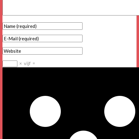
×
vijf
=