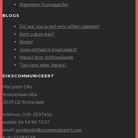
Algemene Voorwaarden
BLOGS
Dit jaar zou je wel eens willen vlammen!
Kent u deze man?
Boeie!
Jouw verhaal is goud waard!
Impact door enthousiasme
Tips voor meer impact!
DIKSCOMMUNICEERT
Marjolein Diks
Vroesenlaan 46a
3039 DZ Rotterdam
telefoon: 010-2037616
mobiel: 06 54 90 73 07
email:
spreken@dikscommuniceert.com
KvK: 55594549