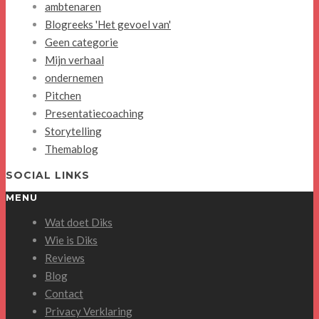
ambtenaren
Blogreeks 'Het gevoel van'
Geen categorie
Mijn verhaal
ondernemen
Pitchen
Presentatiecoaching
Storytelling
Themablog
SOCIAL LINKS
MENU
Wat doet Diks
Wie is Diks
Reviews
Blog
Contact
Privacy Verklaring