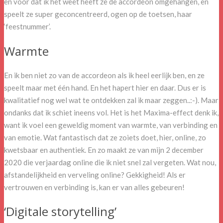
en voor dat ik het weet heeft ze de accordeon omgehangen, en
speelt ze super geconcentreerd, ogen op de toetsen, haar
‘feestnummer’.
Warmte
En ik ben niet zo van de accordeon als ik heel eerlijk ben, en ze
speelt maar met één hand. En het hapert hier en daar. Dus er is
kwalitatief nog wel wat te ontdekken zal ik maar zeggen..:-). Maar
ondanks dat ik schiet ineens vol. Het is het Maxima-effect denk ik,
want ik voel een geweldig moment van warmte, van verbinding en
van emotie. Wat fantastisch dat ze zoiets doet, hier, online, zo
kwetsbaar en authentiek. En zo maakt ze van mijn 2 december
2020 die verjaardag online die ik niet snel zal vergeten. Wat nou,
afstandelijkheid en verveling online? Gekkigheid! Als er
vertrouwen en verbinding is, kan er van alles gebeuren!
‘Digitale storytelling’