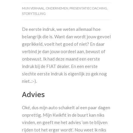
MIJN VERHAAL
,
ONDERNEMEN
,
PRESENTATIECOACHING
,
STORYTELLING
De eerste indruk, we weten allemaal hoe
belangrijk die is. Want dan wordt jouw gevoel
geprikkeld, voelt het goed of niet? En daar
verbind je dan jouw oordeel aan, bewust of
onbewust. Ik had deze maand een eerste
indruk bij de FIAT dealer. En een eerste
slechte eerste indruk is eigenlijk zo gek nog
niet..:-).
Advies
Oké, dus mijn auto schakelt al een paar dagen
onprettig. Mijn Kwikfit in de buurt kan niks
vinden, en geeft me het advies ‘om te blijven
rijden tot het erger wordt’. Nou weet ik niks