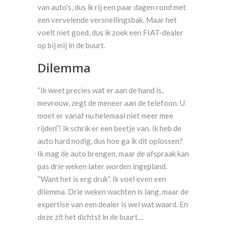
van auto’s, dus ik rij een paar dagen rond met
een vervelende versnellingsbak. Maar het
voelt niet goed, dus ik zoek een FIAT-dealer
op bij mij in de buurt.
Dilemma
“Ik weet precies wat er aan de hand is,
mevrouw, zegt de meneer aan de telefoon. U
moet er vanaf nu helemaal niet meer mee
rijden”! Ik schrik er een beetje van. Ik heb de
auto hard nodig, dus hoe ga ik dit oplossen?
Ik mag de auto brengen, maar de afspraak kan
pas drie weken later worden ingepland.
“Want het is erg druk”. Ik voel even een
dilemma. Drie weken wachten is lang, maar de
expertise van een dealer is wel wat waard. En
deze zit het dichtst in de buurt…