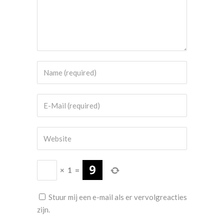
×
1
=
Stuur mij een e-mail als er vervolgreacties
zijn.