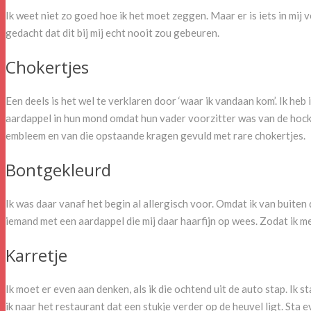
Ik weet niet zo goed hoe ik het moet zeggen. Maar er is iets in mij 
gedacht dat dit bij mij echt nooit zou gebeuren.
Chokertjes
Een deels is het wel te verklaren door ‘waar ik vandaan kom’. Ik h
aardappel in hun mond omdat hun vader voorzitter was van de hocke
embleem en van die opstaande kragen gevuld met rare chokertjes.
Bontgekleurd
Ik was daar vanaf het begin al allergisch voor. Omdat ik van buiten 
iemand met een aardappel die mij daar haarfijn op wees. Zodat ik me 
Karretje
Ik moet er even aan denken, als ik die ochtend uit de auto stap. Ik 
ik naar het restaurant dat een stukje verder op de heuvel ligt. Sta 