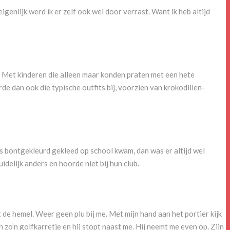
igenlijk werd ik er zelf ook wel door verrast. Want ik heb altijd
m. Met kinderen die alleen maar konden praten met een hete
 dan ook die typische outfits bij, voorzien van krokodillen-
r es bontgekleurd gekleed op school kwam, dan was er altijd wel
idelijk anders en hoorde niet bij hun club.
t de hemel. Weer geen plu bij me. Met mijn hand aan het portier kijk
 zo’n golfkarretje en hij stopt naast me. Hij neemt me even op. Zijn