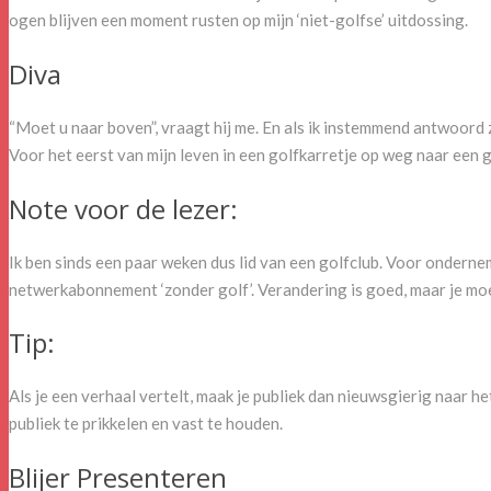
ogen blijven een moment rusten op mijn ‘niet-golfse’ uitdossing.
Diva
“Moet u naar boven”, vraagt hij me. En als ik instemmend antwoord ze
Voor het eerst van mijn leven in een golfkarretje op weg naar een g
Note voor de lezer:
Ik ben sinds een paar weken dus lid van een golfclub. Voor onderneme
netwerkabonnement ‘zonder golf’. Verandering is goed, maar je moet 
Tip:
Als je een verhaal vertelt, maak je publiek dan nieuwsgierig naar he
publiek te prikkelen en vast te houden.
Blijer Presenteren