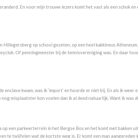
veranderd. En voor mijn trouwe lezers komt het vast als een schok en e
eb in Hillegersberg op school gezeten, op een heel kakkineus Atheneu
yclub. Of penningmeester bij de tennisvereniging was. En daar hoorde
de enclave kwam, was ik ‘import’ en hoorde er niet bij. En als ik wee
nog misplaatster kon voelen dan ik al deed natuurlijk. Want ik was du
sta op een parkeerterrein in het Bergse Bos en het komt met bakken ui
even te twijfelen wat de kortste weg is. Er komt een man aangereden in