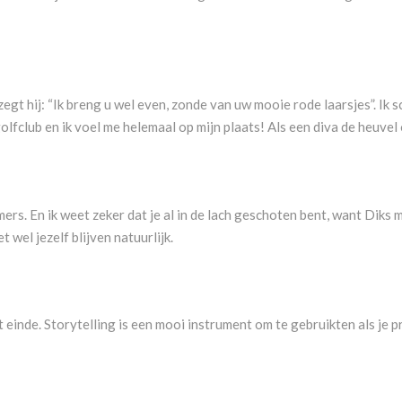
gt hij: “Ik breng u wel even, zonde van uw mooie rode laarsjes”. Ik sc
olfclub en ik voel me helemaal op mijn plaats! Als een diva de heuvel
rs. En ik weet zeker dat je al in de lach geschoten bent, want Diks me
wel jezelf blijven natuurlijk.
t einde. Storytelling is een mooi instrument om te gebruikten als je 