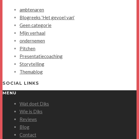
ambtenaren
Blogreeks 'Het gevoel van'
Geen categorie
Mijn verhaal
ondernemen
Pitchen
Presentatiecoaching
Storytelling
Themablog
SOCIAL LINKS
MENU
Wat doet Diks
Wie is Diks
Reviews
Blog
Contact