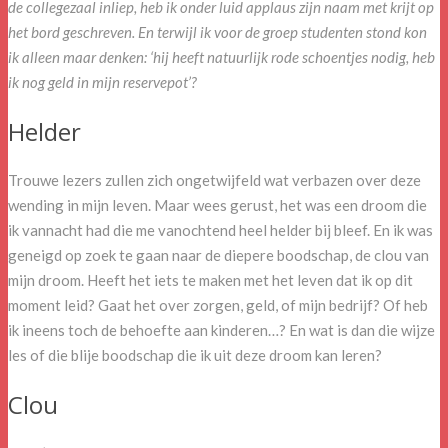
de collegezaal inliep, heb ik onder luid applaus zijn naam met krijt op
het bord geschreven. En terwijl ik voor de groep studenten stond kon
ik alleen maar denken: ‘hij heeft natuurlijk rode schoentjes nodig, heb
ik nog geld in mijn reservepot’?
Helder
Trouwe lezers zullen zich ongetwijfeld wat verbazen over deze
wending in mijn leven. Maar wees gerust, het was een droom die
ik vannacht had die me vanochtend heel helder bij bleef. En ik was
geneigd op zoek te gaan naar de diepere boodschap, de clou van
mijn droom. Heeft het iets te maken met het leven dat ik op dit
moment leid? Gaat het over zorgen, geld, of mijn bedrijf? Of heb
ik ineens toch de behoefte aan kinderen…? En wat is dan die wijze
les of die blije boodschap die ik uit deze droom kan leren?
Clou