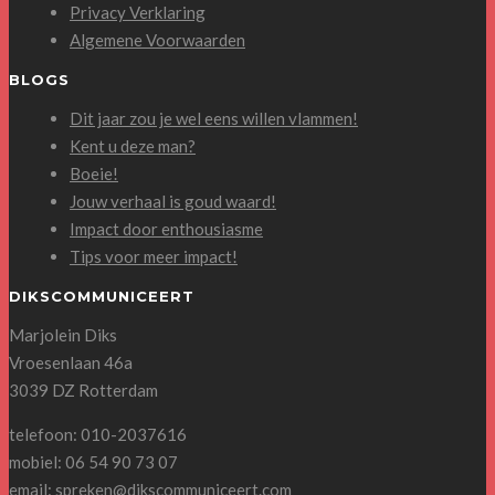
Privacy Verklaring
Algemene Voorwaarden
BLOGS
Dit jaar zou je wel eens willen vlammen!
Kent u deze man?
Boeie!
Jouw verhaal is goud waard!
Impact door enthousiasme
Tips voor meer impact!
DIKSCOMMUNICEERT
Marjolein Diks
Vroesenlaan 46a
3039 DZ Rotterdam
telefoon: 010-2037616
mobiel: 06 54 90 73 07
email:
spreken@dikscommuniceert.com