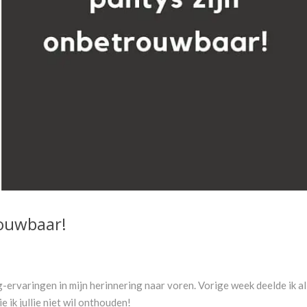
rouwbaar!
ervaringen in mijn herinnering naar voren. Vorige week deelde ik al
e ik jullie niet wil onthouden!