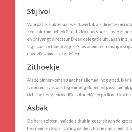
Stijlvol
Voordat ik ambtenaar werd, werk ik als directiesecreta
Een chic familiebedrijf dat vlak daarvoor is overgenom
en ontvangt directeur D een delegatie uit Japan in zij
lage comfortabele zitjes. Alles ademt een rustige stijlv
naar zijn kamer zal geleiden.
Zithoekje
Als ze binnenkomen gaat het allemaal nog goed. Ik kn
Directeur D is ons tegemoet gelopen en gezamenlijk g
richting het gemakkelijke zithoekje en ga ik met koffie 
Asbak
De heren zitten inmiddels druk in gesprek aan de grote 
hen neer, en loop richting de deur. En zie dan in een flit