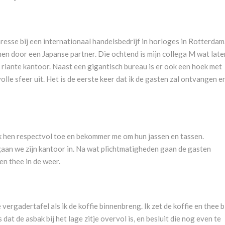
resse bij een internationaal handelsbedrijf in horloges in Rotterdam
en door een Japanse partner. Die ochtend is mijn collega M wat later
n riante kantoor. Naast een gigantisch bureau is er ook een hoek met
olle sfeer uit. Het is de eerste keer dat ik de gasten zal ontvangen e
ik hen respectvol toe en bekommer me om hun jassen en tassen.
aan we zijn kantoor in. Na wat plichtmatigheden gaan de gasten
en thee in de weer.
vergadertafel als ik de koffie binnenbreng. Ik zet de koffie en thee b
s dat de asbak bij het lage zitje overvol is, en besluit die nog even te