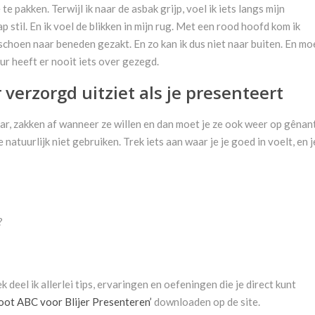
e pakken. Terwijl ik naar de asbak grijp, voel ik iets langs mijn
ap stil. En ik voel de blikken in mijn rug. Met een rood hoofd kom ik
schoen naar beneden gezakt. En zo kan ik dus niet naar buiten. En mo
ur heeft er nooit iets over gezegd.
 verzorgd uitziet als je presenteert
aar, zakken af wanneer ze willen en dan moet je ze ook weer op gênan
 natuurlijk niet gebruiken. Trek iets aan waar je je goed in voelt, en j
?
k deel ik allerlei tips, ervaringen en oefeningen die je direct kunt
oot ABC voor Blijer Presenteren’
downloaden op de site.