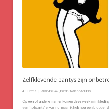
Zelfklevende pantys zijn onbet
4 JULI 2016
MIJN VERHAAL
,
PRESENTATIECOACHING
Op een of andere manier komen deze week mijn kleding-
een ‘hotpants’ ervaring, maar ik heb nog een blooper di