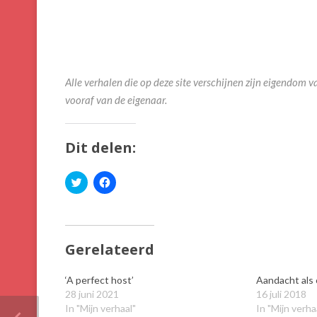
Alle verhalen die op deze site verschijnen zijn eigendo
vooraf van de eigenaar.
Dit delen:
Klik
Klik
om
om
te
te
delen
delen
met
op
Twitter
Facebook
(Wordt
(Wordt
in
in
Gerelateerd
een
een
nieuw
nieuw
venster
venster
‘A perfect host’
Aandacht als
geopend)
geopend)
28 juni 2021
16 juli 2018
In "Mijn verhaal"
In "Mijn verha