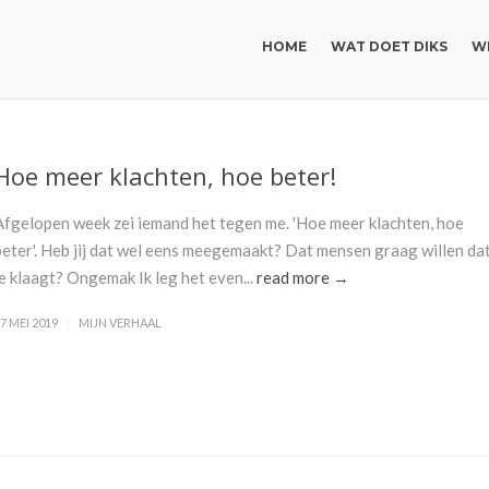
HOME
WAT DOET DIKS
WI
Hoe meer klachten, hoe beter!
Afgelopen week zei iemand het tegen me. 'Hoe meer klachten, hoe
beter'. Heb jij dat wel eens meegemaakt? Dat mensen graag willen da
je klaagt? Ongemak Ik leg het even...
read more →
7 MEI 2019
MIJN VERHAAL