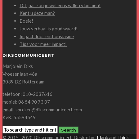
Dit jaar zou je wel eens willen vlammen!
Kent u deze man?
Boeie!
Jouw verhaal is goud waard!
Impact door enthousiasme
Tips voor meer impact!
DIKSCOMMUNICEERT
Marjolein Diks
Vroesenlaan 46a
3039 DZ Rotterdam
telefoon: 010-2037616
mobiel: 06 54 90 73 07
email:
spreken@dikscommuniceert.com
KvK: 55594549
© 2015- 2020 Dikscommuniceert. Design by
_blank
and
Think