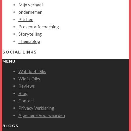
Mijn verhaal
ondernemen
Pitchen
Presentatiecoaching
Storytelling
Themablog
SOCIAL LINKS
MENU
Wat doet Diks
Wie is Diks
Reviews
Blog
Contact
Privacy Verklaring
Algemene Voorwaarden
BLOGS