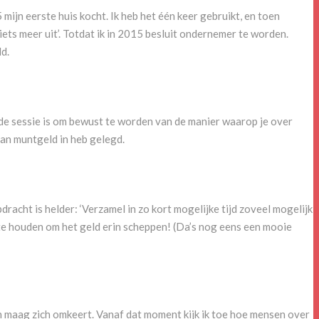
5 mijn eerste huis kocht. Ik heb het één keer gebruikt, en toen
ét iets meer uit’. Totdat ik in 2015 besluit ondernemer te worden.
ld.
 de sessie is om bewust te worden van de manier waarop je over
aan muntgeld in heb gelegd.
racht is helder: ‘Verzamel in zo kort mogelijke tijd zoveel mogelijk
 te houden om het geld erin scheppen! (Da’s nog eens een mooie
mijn maag zich omkeert. Vanaf dat moment kijk ik toe hoe mensen over