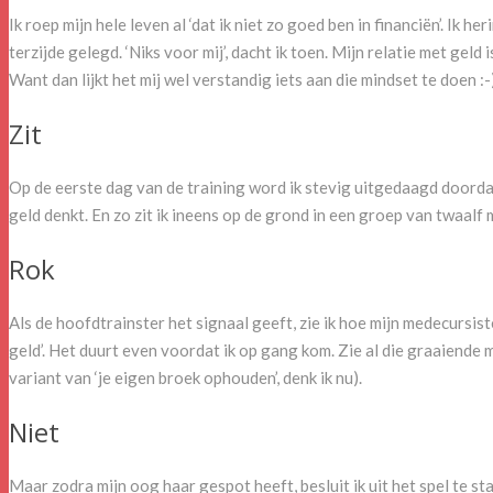
Ik roep mijn hele leven al ‘dat ik niet zo goed ben in financiën’. Ik
terzijde gelegd. ‘Niks voor mij’, dacht ik toen. Mijn relatie met geld
Want dan lijkt het mij wel verstandig iets aan die mindset te doen :-
Zit
Op de eerste dag van de training word ik stevig uitgedaagd doorda
geld denkt. En zo zit ik ineens op de grond in een groep van twaalf
Rok
Als de hoofdtrainster het signaal geeft, zie ik hoe mijn medecursis
geld’. Het duurt even voordat ik op gang kom. Zie al die graaiende
variant van ‘je eigen broek ophouden’, denk ik nu).
Niet
Maar zodra mijn oog haar gespot heeft, besluit ik uit het spel te st