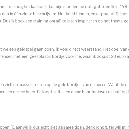
 herinner me nog het kasboek dat mijn moeder me ooit gaf toen ik in 198
 is dan in één zin te beschrijven: ‘Het komt binnen, en er gaat altijd n
). Dus ik boek een training om mij te laten inspireren op het thema ge
t we een geldspel gaan doen. Ik voel direct weerstand. Het doel van
 mensen met een geel plastic bordje voor me, waar ik zojuist 20 euro 
ten zich en masse storten op de gele bordjes van de buren. Want de opd
 mensen om me heen. Er loopt zelfs een dame haar Indiase rok half op
appen. ‘Daar wil ik dus echt niet aan mee doen’, denk ik nog, terwijl 