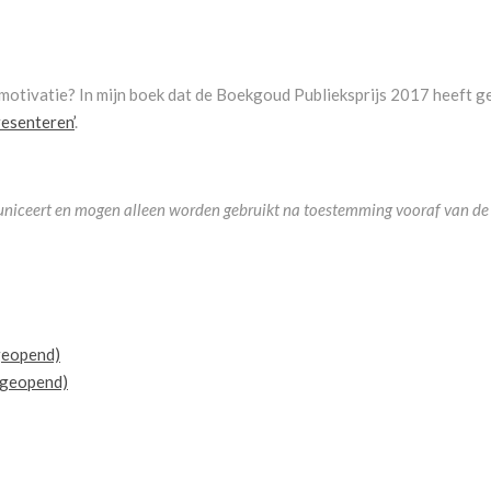
 motivatie? In mijn boek dat de Boekgoud Publieksprijs 2017 heeft gew
resenteren’
.
municeert en mogen alleen worden gebruikt na toestemming vooraf van de 
 geopend)
r geopend)