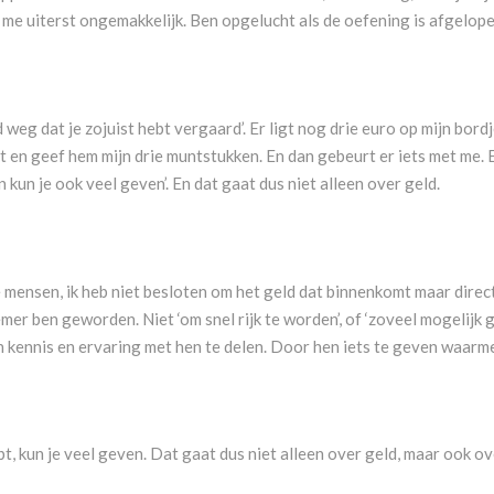
 me uiterst ongemakkelijk. Ben opgelucht als de oefening is afgelopen,
weg dat je zojuist hebt vergaard’. Er ligt nog drie euro op mijn bordj
 en geef hem mijn drie muntstukken. En dan gebeurt er iets met me. 
dan kun je ook veel geven’. En dat gaat dus niet alleen over geld.
e mensen, ik heb niet besloten om het geld dat binnenkomt maar direc
r ben geworden. Niet ‘om snel rijk te worden’, of ‘zoveel mogelijk ge
 kennis en ervaring met hen te delen. Door hen iets te geven waarmee
bt, kun je veel geven. Dat gaat dus niet alleen over geld, maar ook ov