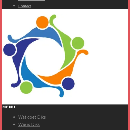
Contact
MENU
Wat doet Diks
Wie is Diks