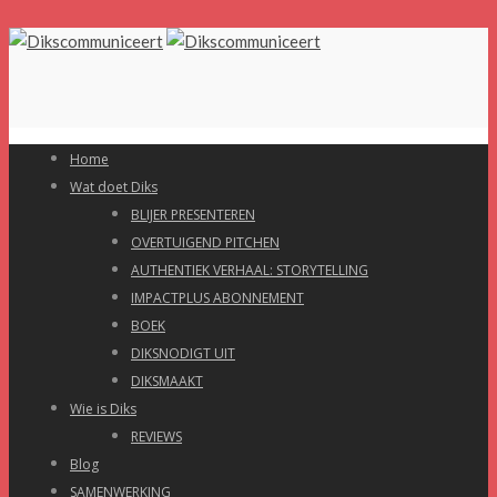
Home
Wat doet Diks
BLIJER PRESENTEREN
OVERTUIGEND PITCHEN
AUTHENTIEK VERHAAL: STORYTELLING
IMPACTPLUS ABONNEMENT
BOEK
DIKSNODIGT UIT
DIKSMAAKT
Wie is Diks
REVIEWS
Blog
SAMENWERKING