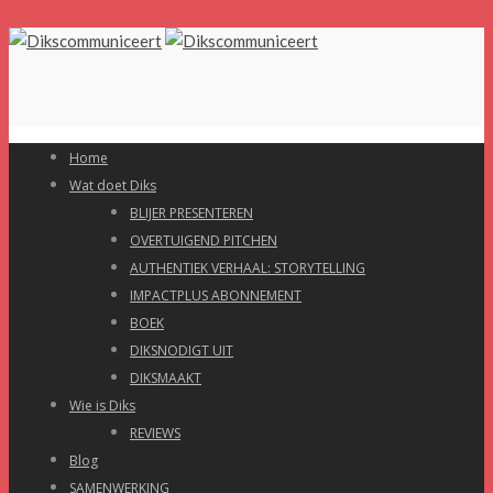
Home
Wat doet Diks
BLIJER PRESENTEREN
OVERTUIGEND PITCHEN
AUTHENTIEK VERHAAL: STORYTELLING
IMPACTPLUS ABONNEMENT
BOEK
DIKSNODIGT UIT
DIKSMAAKT
Wie is Diks
REVIEWS
Blog
SAMENWERKING