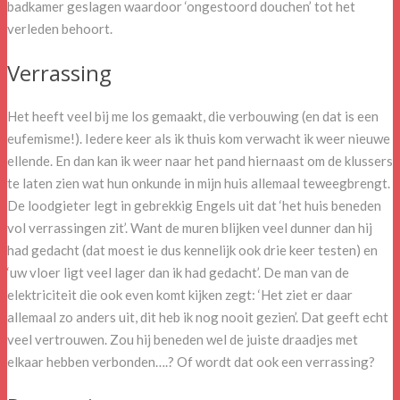
badkamer geslagen waardoor ‘ongestoord douchen’ tot het
verleden behoort.
Verrassing
Het heeft veel bij me los gemaakt, die verbouwing (en dat is een
eufemisme!). Iedere keer als ik thuis kom verwacht ik weer nieuwe
ellende. En dan kan ik weer naar het pand hiernaast om de klussers
te laten zien wat hun onkunde in mijn huis allemaal teweegbrengt.
De loodgieter legt in gebrekkig Engels uit dat ‘het huis beneden
vol verrassingen zit’. Want de muren blijken veel dunner dan hij
had gedacht (dat moest ie dus kennelijk ook drie keer testen) en
‘uw vloer ligt veel lager dan ik had gedacht’. De man van de
elektriciteit die ook even komt kijken zegt: ‘Het ziet er daar
allemaal zo anders uit, dit heb ik nog nooit gezien’. Dat geeft echt
veel vertrouwen. Zou hij beneden wel de juiste draadjes met
elkaar hebben verbonden….? Of wordt dat ook een verrassing?