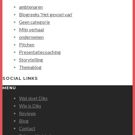
ambtenaren
Blogreeks 'Het gevoel van'
Geen categorie
Mijn verhaal
ondernemen
Pitchen
Presentatiecoaching
Storytelling
Themablog
SOCIAL LINKS
MENU
Wat doet Diks
Wie is Diks
Reviews
Blog
Contact