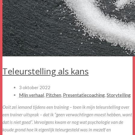
Teleurstelling als kans
3 oktober 2022
Mijn verhaal
,
Pitchen
,
Presentatiecoaching
,
Storytelling
Ooit zei iemand tijdens een training – toen ik mijn teleurstelling over
een trainer uitsprak – dat ik “geen verwachtingen moest hebben, want
dat is niet goed”. Vervolgens kwam er nog wat psychologie van de
koude grond hoe ik eigenlijk teleurgesteld was in mezelf en