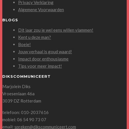
Privacy Verklaring
Algemene Voorwaarden
BLOGS
Dit jaar zou je wel eens willen vlammen!
Kent u deze man?
Boeie!
Jouw verhaal is goud waard!
Impact door enthousiasme
Tips voor meer impact!
DIKSCOMMUNICEERT
Marjolein Diks
Vroesenlaan 46a
3039 DZ Rotterdam
telefoon: 010-2037616
mobiel: 06 54 90 73 07
email:
spreken@dikscommuniceert.com