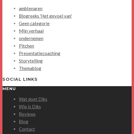
ambtenaren
Blogreeks 'Het gevoel van'
Geen categorie
Mijn verhaal
ondernemen
Pitchen
Presentatiecoaching
Storytelling
Themablog
SOCIAL LINKS
MENU
Wat doet Diks
Wie is Diks
Reviews
Blog
Contact