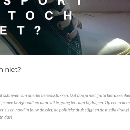
h niet?
 schrijven van allerlei beleidsstukken. Dat doe je met grote betrokkenhei
 je mee bezighoudt en daar wil je graag iets aan bijdragen. Op een zekere
crisis en nood in jouw dossier, de politieke druk stijgt en de media draagt
ten dus!