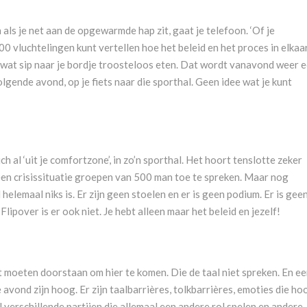
als je net aan de opgewarmde hap zit, gaat je telefoon. ‘Of je
vluchtelingen kunt vertellen hoe het beleid en het proces in elkaa
jkt wat sip naar je bordje troosteloos eten. Dat wordt vanavond weer 
lgende avond, op je fiets naar die sporthal. Geen idee wat je kunt
ich al ‘uit je comfortzone’, in zo’n sporthal. Het hoort tenslotte zeker
 een crisissituatie groepen van 500 man toe te spreken. Maar nog
helemaal niks is. Er zijn geen stoelen en er is geen podium. Er is gee
ipover is er ook niet. Je hebt alleen maar het beleid en jezelf!
ft moeten doorstaan om hier te komen. Die de taal niet spreken. En e
vond zijn hoog. Er zijn taalbarrières, tolkbarrières, emoties die ho
l verschillende partijen die allemaal een andere rol spelen en andere