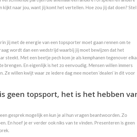
 kijkt naar jou, want jij komt het vertellen. Hoe zou jij dat doen? Stel
arin jij met de energie van een topsporter moet gaan rennen om te
vraag wordt dan een wedstrijd waarbij jij moet bewijzen dat het
aar steekt. Met een beetje pech kom je als kemphanen tegenover elka
te brengen. En eigenlijk is het zo eenvoudig. Mensen willen immers
 Ze willen kwijt waar ze iedere dag mee moeten ‘dealen’ in dit voor
is geen topsport, het is het hebben va
 je een gesprek mogelijk en kun je al hun vragen beantwoorden. Zo
oen. En hoef je er verder ook niks van te vinden. Presenteren is geen
prek.