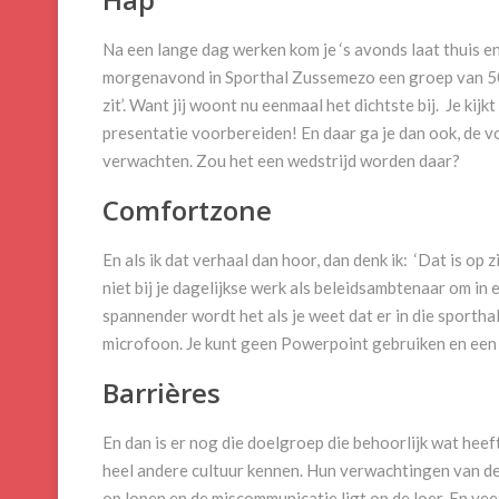
Na een lange dag werken kom je ‘s avonds laat thuis en 
morgenavond in Sporthal Zussemezo een groep van 500 
zit’. Want jij woont nu eenmaal het dichtste bij. Je ki
presentatie voorbereiden! En daar ga je dan ook, de vo
verwachten. Zou het een wedstrijd worden daar?
Comfortzone
En als ik dat verhaal dan hoor, dan denk ik: ‘Dat is op z
niet bij je dagelijkse werk als beleidsambtenaar om in
spannender wordt het als je weet dat er in die sporthal 
microfoon. Je kunt geen Powerpoint gebruiken en een Fl
Barrières
En dan is er nog die doelgroep die behoorlijk wat hee
heel andere cultuur kennen. Hun verwachtingen van de a
op lopen en de miscommunicatie ligt op de loer. En vee