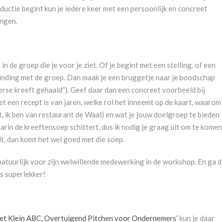
roductie begint kun je iedere keer met een persoonlijk en concreet
engen.
n de groep die je voor je ziet. Of je begint met een stelling, of een
binding met de groep. Dan maak je een bruggetje naar je boodschap
erse kreeft gehaald”). Geef daar dan een concreet voorbeeld bij
et een recept is van jaren, welke rol het inneemt op de kaart, waarom
urt, ik ben van restaurant de Waal) en wat je jouw doelgroep te bieden
n de kreeftensoep schittert, dus ik nodig je graag uit om te komen
lt, dan komt het wel goed met die soep.
 natuurlijk voor zijn welwillende medewerking in de workshop. En ga d
is superlekker!
et Klein ABC, Overtuigend Pitchen voor Ondernemers’
kun je daar