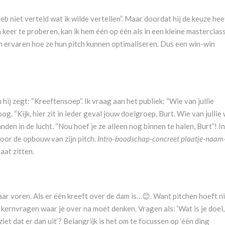
 heb niet verteld wat ik wilde vertellen”. Maar doordat hij de keuze hee
eer te proberen, kan ik hem één op één als in een kleine masterclas
 en ervaren hoe ze hun pitch kunnen optimaliseren. Dus een win-win
 hij zegt: “Kreeftensoep”. Ik vraag aan het publiek: “Wie van jullie
 “Kijk, hier zit in ieder geval jouw doelgroep, Burt. Wie van jullie 
den in de lucht. “Nou hoef je ze alleen nog binnen te halen, Burt”! In
voor de opbouw van zijn pitch.
Intro-boodschap-concreet plaatje-naam
gaat zitten.
r voren. Als er één kreeft over de dam is…😊. Want pitchen hoeft n
e kernvragen waar je over na moet denken. Vragen als: ‘Wat is je doel,
iet dat er dan uit’? Belangrijk is het om te focussen op ‘één ding