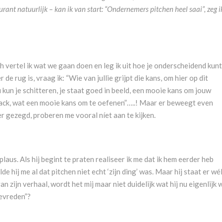
rant natuurlijk – kan ik van start: “Ondernemers pitchen heel saai”, zeg i
h vertel ik wat we gaan doen en leg ik uit hoe je onderscheidend kunt
r de rug is, vraag ik: “Wie van jullie grijpt die kans, om hier op dit
kun je schitteren, je staat goed in beeld, een mooie kans om jouw
edback, wat een mooie kans om te oefenen”…..! Maar er beweegt even
r gezegd, proberen me vooral níet aan te kijken.
plaus. Als hij begint te praten realiseer ik me dat ik hem eerder heb
e hij me al dat pitchen niet echt ‘zijn ding’ was. Maar hij staat er wé
n zijn verhaal, wordt het mij maar niet duidelijk wat hij nu eigenlijk w
 tevreden”?