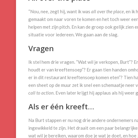
“Nou, nee, zegt hij, want ik was
all over the place
, en ik
gemaakt om naar voren te komen en het toch weer een k
helpen met zijn pitch. En kan de groep ook gelijk zien
situatie voor iedereen. We gaan aan de slag.
Vragen
Ik stel hem drie vragen. “Wat wil je verkopen, Burt”? En
houdt er van kreeftensoep”? Er gaan tien handen omhoog.
er in dit restaurant kreeftensoep komen eten”? Tien han
een sheet op de muur zet ik snel een schemaatje neer 
call to action
. Even later krijgt hij applaus als hij weer 
Als er één kreeft…
Na Burt stappen er nu nog drie andere ondernemers naa
ingewikkeld te zijn. Het draait om een paar belangrijk
wat wil je bereiken, waarom doe je wat je doet, en hoe z