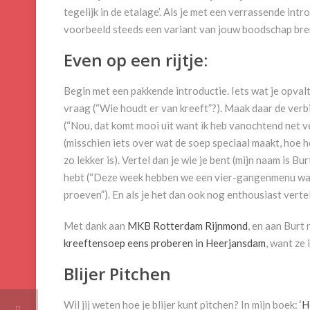
tegelijk in de etalage’. Als je met een verrassende int
voorbeeld steeds een variant van jouw boodschap br
Even op een rijtje:
Begin met een pakkende introductie. Iets wat je opvalt i
vraag (“Wie houdt er van kreeft”?). Maak daar de ver
(“Nou, dat komt mooi uit want ik heb vanochtend net v
(misschien iets over wat de soep speciaal maakt, hoe h
zo lekker is). Vertel dan je wie je bent (mijn naam is B
hebt (“Deze week hebben we een vier-gangenmenu waari
proeven”). En als je het dan ook nog enthousiast verte
Met dank aan
MKB Rotterdam Rijnmond
, en aan Burt
kreeftensoep eens proberen in Heerjansdam
, want ze 
Blijer Pitchen
Wil jij weten hoe je blijer kunt pitchen? In mijn boek:
‘H