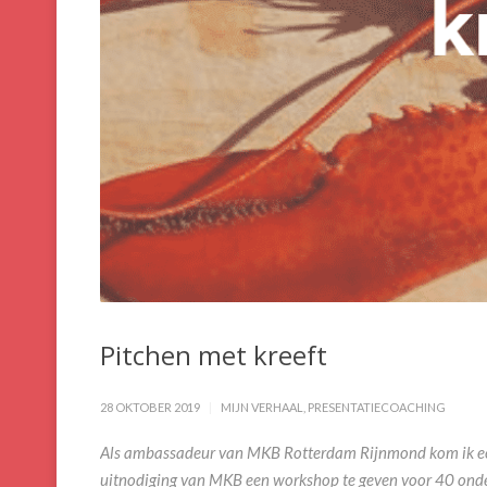
Pitchen met kreeft
28 OKTOBER 2019
MIJN VERHAAL
,
PRESENTATIECOACHING
Als ambassadeur van MKB Rotterdam Rijnmond kom ik ech
uitnodiging van MKB een workshop te geven voor 40 onde