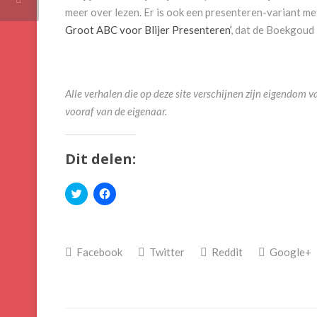
meer over lezen. Er is ook een presenteren-variant met
Groot ABC voor Blijer Presenteren’
, dat de Boekgoud
Alle verhalen die op deze site verschijnen zijn eigendo
vooraf van de eigenaar.
Dit delen:
Klik
Klik
om
om
te
te
delen
delen
met
op
Twitter
Facebook
(Wordt
(Wordt
Facebook
Twitter
Reddit
Google+
in
in
een
een
nieuw
nieuw
venster
venster
geopend)
geopend)