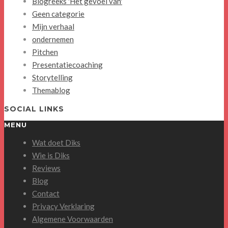
Blogreeks 'Het gevoel van'
Geen categorie
Mijn verhaal
ondernemen
Pitchen
Presentatiecoaching
Storytelling
Themablog
SOCIAL LINKS
MENU
Wat doet Diks
Wie is Diks
Reviews
Blog
Contact
Privacy Verklaring
Algemene Voorwaarden