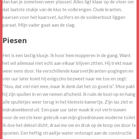
dan kan je zometeen weer plassen’. Alles ligt klaar op de vloer om
dat laatste stukje van de klus te volbrengen. Oude kranten,
kaarsen voor het kaarsvet, lucifers en de soldeerbout liggen
paraat. Mijn vader gaat aan de slag.
Piesen
Het is een lastig klusje. Ik hoor hem mopperen in de gang. Want
het wil allemaal niet echt aan elkaar blijven zitten. Hij trekt maar
weer eens door. Na verschillende kaarsvet|kranten-pogingen en
vier uur later komt hij enigszins bezweet naar me toe en zegt:
“Nou, dat viel niet mee, maar ik denk dat het zo goed is”. Moe pakt
hij zijn spullen in en we nemen afscheid. Ik ruim de boel op en hang
alle spulletjes weer terug in het kleinste kamertje. Zijn las ziet er
indrukwekkend uit. Een paar uur later maak ik vol vertrouwen
voor de eerste keer gebruik van mijn gloednieuwe moderne toilet.
Ik doe het deksel dicht, draai me om en druk op de knop om door te
spoelen. Een heftig straaltje water ontsnapt aan de constructie