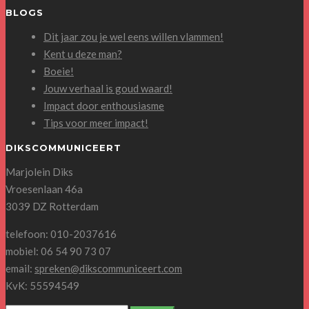
BLOGS
Dit jaar zou je wel eens willen vlammen!
Kent u deze man?
Boeie!
Jouw verhaal is goud waard!
Impact door enthousiasme
Tips voor meer impact!
DIKSCOMMUNICEERT
Marjolein Diks
Vroesenlaan 46a
3039 DZ Rotterdam
telefoon: 010-2037616
mobiel: 06 54 90 73 07
email:
spreken@dikscommuniceert.com
KvK: 55594549