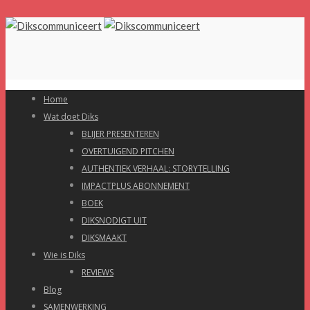
Home
Wat doet Diks
BLIJER PRESENTEREN
OVERTUIGEND PITCHEN
AUTHENTIEK VERHAAL: STORYTELLING
IMPACTPLUS ABONNEMENT
BOEK
DIKSNODIGT UIT
DIKSMAAKT
Wie is Diks
REVIEWS
Blog
SAMENWERKING