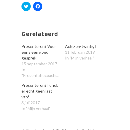
Klik
Klik
om
om
te
te
delen
delen
met
op
Twitter
Facebook
(Wordt
(Wordt
in
in
Gerelateerd
een
een
nieuw
nieuw
venster
venster
Presenteren? Voer
Acht-en-twintig!
geopend)
geopend)
eens een goed
11 februari 2019
gesprek!
In "Mijn verhaal"
15 september 2017
In
"Presentatiecoaching"
Presenteren? Ik heb
er echt geen last
van!
3 juli 2017
In "Mijn verhaal"