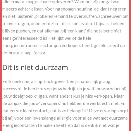
alleen maar imagoschade opleveren? Want het zijn nogal wat
missers achter elkaar. Vooringenomen houding, de klant negeren
en niet luisteren, proberen iemand te overbluffen, schreeuwen om
te overtuigen, onbeleefd zijn – disrespectvol tot bijna-schelden,
blijven pushen, en dat allemaal bij ‘een klant’ die nota bene niet
eens geïnteresseerd is! Het lijkt wel of de hele
energiecontracten-sector qua verkopers heeft geselecteerd op
de ‘brutale-aap-factor’.
Dit is niet duurzaam
En ik denk dan, als opdrachtgever ben je natuurlijk graag
succesvol. Je ben trots op jouw bedrijf, en je wilt jouw product bij
jouw doelgroep krijgen, want anders kun je niks verkopen. Maar
de aanpak die jouw ‘verkopers’ nu hebben, die werkt echt niet. En
dat eerste klantcontact, dat is zo belangrijk! Deze ervaring zorgt
bij mij voor een levenslange allergie voor alles wat met duurzame
energiecontacten te maken heeft, en dat is denk ik niet wat je