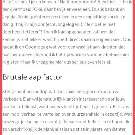
Alsof ze me al járen kennen. “Halloooooooooo! Alex hier….”! En ik
denk vermoeid, ‘Oké, daar heb je er weer een’. Dus ik bedank en
zeg dat ik niet geïnteresseerd ben in een acquisitiegesprek. En
dan gilt hij in mijn oor (echt, ongelogen!): “Je moet er niet
doorheen tetteren”! Toen ik had opgehangen zat hem dat
kennelijk niet lekker, want hij belt direct daarna nog een keer. Dus
nadat ik op Google zag wat voor een waslijst aan klachten dat
nummer opleverde, vond ik het tijd worden voor het-bel-me-niet
register. Maar ik vraag me hier dus serieus even iets af.
Brutale aap factor
Stel, je bent een bedrijf dat duurzame energiecontracten wil
verkopen. Dan wil je natuurlijk klanten interesseren voor jouw
product of dienst, want anders heeft je bedrijf geen zin. Er is vast
een mooi verhaal te vertellen over duurzaamheid in deze tijd. Wat
beweegt je dan om een zooitje lompe koud-bellers in te huren die
zo verschrikkelijk de plank misslaan dat ze in plaats van klanten