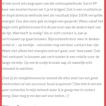
Ik heb nooit iets begrepen van die verkoopmethode ‘Eerst 99
keer nee moeten horen om 1 ja te krijgen’. Dat is een vruchteloze
en inspiratieloze methode met als resultaat bijna 100% verspilde
energie! Dus doe eens gek en begin een gesprek! Wees vanaf het
begin echt geïnteresseerd in de persoon aan de andere kant van
de lijn. Wat heeft ie nodig? Als er echt contact is, kan je
vertrouwen op gaan bouwen. Bijvoorbeeld door mee te denken
zodat er – op termijn – misschien nog een keer contact kan zijn.
Want niet alleen het energiecontract gaat over ‘duurzaam’. Ook
‘het verkopen’ is bouwen aan vertrouwen in een relatie voor de
lange termijn. Op een broodje brutale aap zit namelijk echt
niemand te wachten.
Zoek jij als energieleverancier iemand die alles weet van een goed
klantcontact of van succesvol ‘koud-acquireren’? Dan heb ik wel een
paar connecties in mijn netwerk waar ik je graag mee in contact
breng. Daar mag je me dan wel voor bellen..:-)!