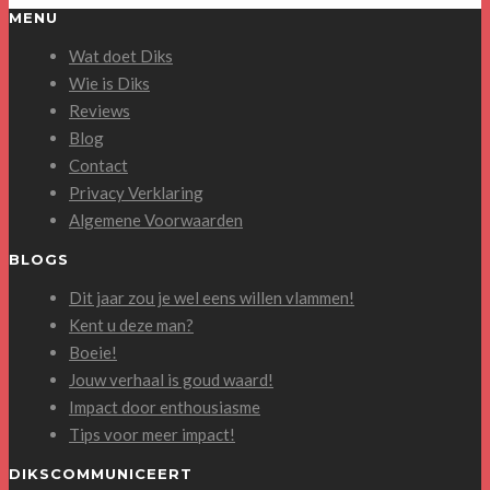
MENU
Wat doet Diks
Wie is Diks
Reviews
Blog
Contact
Privacy Verklaring
Algemene Voorwaarden
BLOGS
Dit jaar zou je wel eens willen vlammen!
Kent u deze man?
Boeie!
Jouw verhaal is goud waard!
Impact door enthousiasme
Tips voor meer impact!
DIKSCOMMUNICEERT