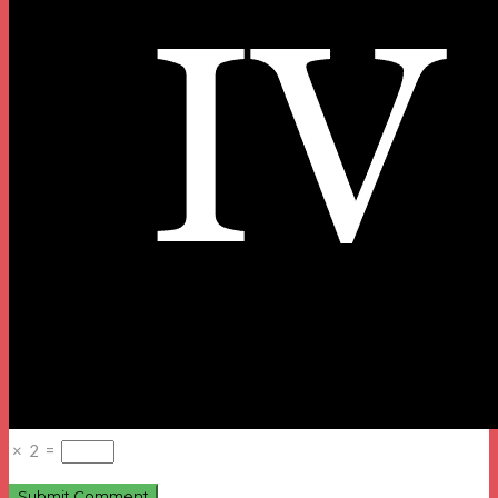
×
2
=