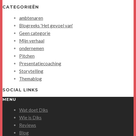
CATEGORIEËN
ambtenaren
Blogreeks 'Het gevoel van'
Geen categorie
Mijn verhaal
ondernemen
Pitchen
Presentatiecoaching
Storytelling
Themablog
SOCIAL LINKS
MENU
Wat doet Diks
Wie is Diks
Reviews
Blog