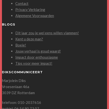
Contact
Privacy Verklaring
Algemene Voorwaarden
BLOGS
Dit jaar zou je wel eens willen vlammen!
Kent u deze man?
Boeie!
Jouw verhaal is goud waard!
Impact door enthousiasme
Tips voor meer impact!
DIKSCOMMUNICEERT
Marjolein Diks
Vroesenlaan 46a
3039 DZ Rotterdam
telefoon: 010-2037616
mobiel: 06 54 90 73 07